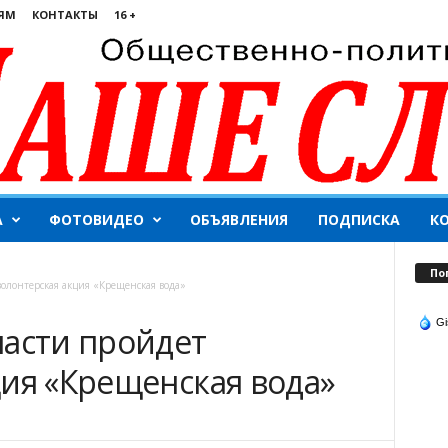
ЯМ
КОНТАКТЫ
16 +
А
ФОТОВИДЕО
ОБЪЯВЛЕНИЯ
ПОДПИСКА
К
По
волонтерская акция «Крещенская вода»
Gi
ласти пройдет
ция «Крещенская вода»