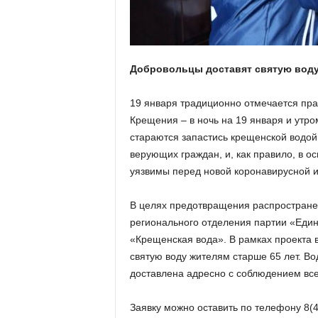
а
н
о
в
с
Добровольцы доставят святую воду
к
о
19 января традиционно отмечается пра
й
о
Крещения – в ночь на 19 января и утр
б
стараются запастись крещенской водой 
л
верующих граждан, и, как правило, в о
а
уязвимы перед новой коронавирусной 
с
т
В целях предотвращения распростране
и
регионального отделения партии «Един
«Крещенская вода». В рамках проекта 
святую воду жителям старше 65 лет. Во
доставлена адресно с соблюдением все
Заявку можно оставить по телефону
8(