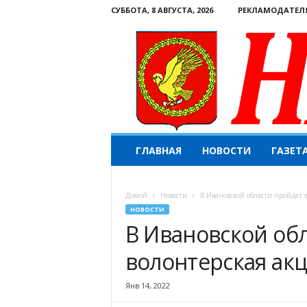
СУББОТА, 8 АВГУСТА, 2026
РЕКЛАМОДАТЕЛ
Н
ГЛАВНАЯ
НОВОСТИ
ГАЗЕТ
а
ш
е
Домой
Новости
В Ивановской области пройдет 
с
НОВОСТИ
л
В Ивановской об
о
в
волонтерская ак
о
.
К
Янв 14, 2022
о