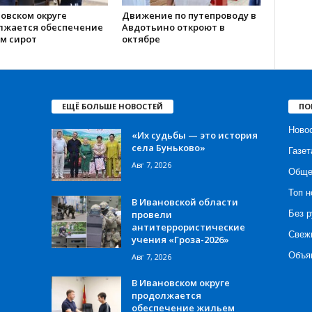
овском округе
Движение по путепроводу в
лжается обеспечение
Авдотьино откроют в
м сирот
октябре
ЕЩЁ БОЛЬШЕ НОВОСТЕЙ
ПО
Ново
«Их судьбы — это история
села Буньково»
Газет
Авг 7, 2026
Обще
Топ н
В Ивановской области
провели
Без р
антитеррористические
Свеж
учения «Гроза-2026»
Объя
Авг 7, 2026
В Ивановском округе
продолжается
обеспечение жильем