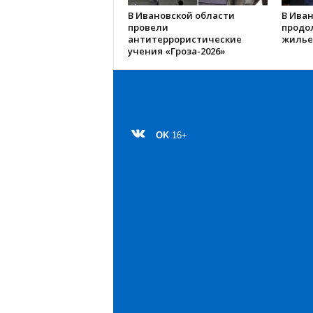
В Ивановской области
В Иван
провели
продо
антитеррористические
жилье
учения «Гроза-2026»
OK
16+