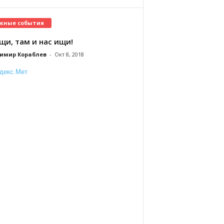
жные события
щи, там и нас ищи!
имир Кораблев
-
Окт 8, 2018