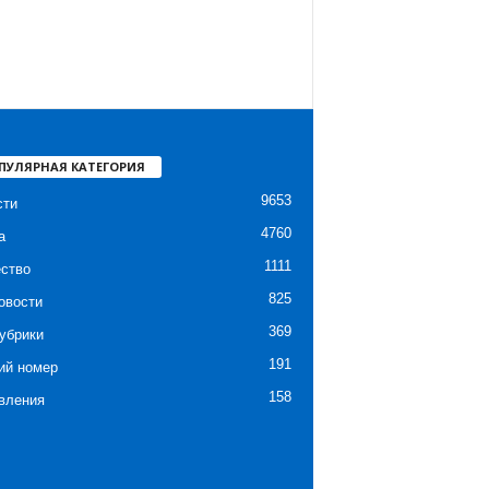
ПУЛЯРНАЯ КАТЕГОРИЯ
9653
сти
4760
а
1111
ство
825
овости
369
убрики
191
ий номер
158
вления