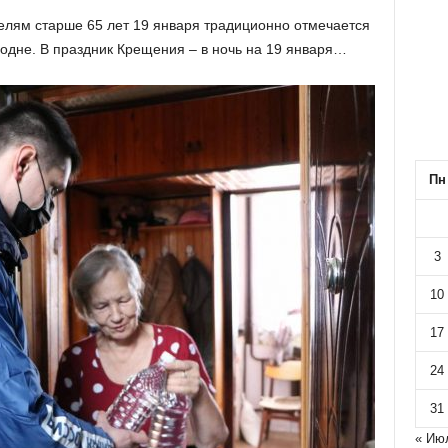
елям старше 65 лет 19 января традиционно отмечается
дне. В праздник Крещения – в ночь на 19 января…
Пн
3
10
17
24
31
« Ию