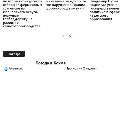
по итогам конкурсного
наказание за одно и то
Владимир Путин
отбора 14 фермеров, в
же нарушение Правил
подписал указ о
том числе из
дорожного движения
государственной
Ивановского округа,
политике в сфере
получили
кадетского
господдержку на
образования
развитие
сельхозпроизводства
Погода
Погода в Кохме
Gismeteo
Прогноз на 2 недели