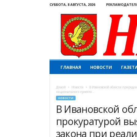
СУББОТА, 8 АВГУСТА, 2026
РЕКЛАМОДАТЕЛ
Н
ГЛАВНАЯ
НОВОСТИ
ГАЗЕТ
а
ш
е
Домой
Новости
В Ивановской области природо
с
национального проекта...
л
НОВОСТИ
о
В Ивановской об
в
о
прокуратурой в
.
К
закона при реал
о