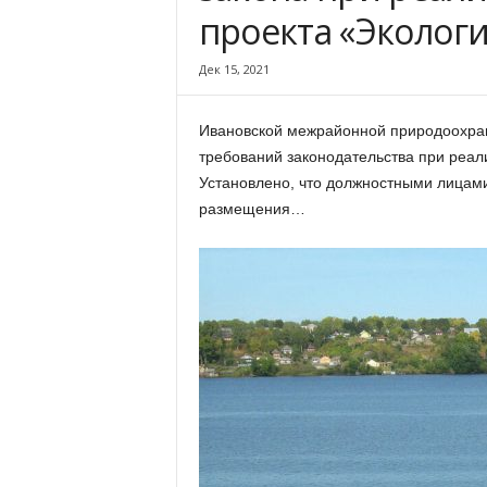
х
проекта «Эколог
м
а
Дек 15, 2021
,
И
в
Ивановской межрайонной природоохран
а
требований законодательства при реал
н
Установлено, что должностными лицам
о
размещения…
в
с
к
и
й
о
к
р
у
г
И
в