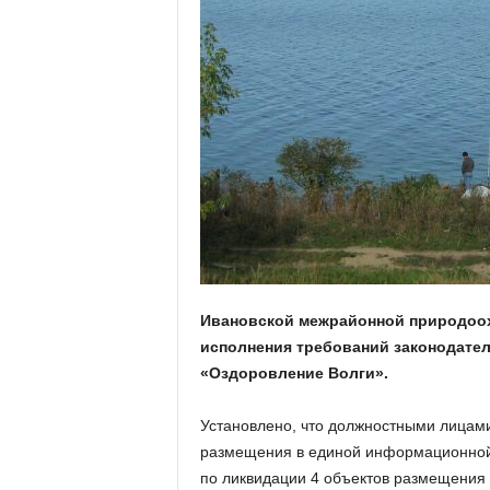
а
н
о
в
с
к
о
й
о
б
л
а
с
т
Ивановской межрайонной природоох
и
исполнения требований законодател
«Оздоровление Волги».
Установлено, что должностными лицам
размещения в единой информационной 
по ликвидации 4 объектов размещения 