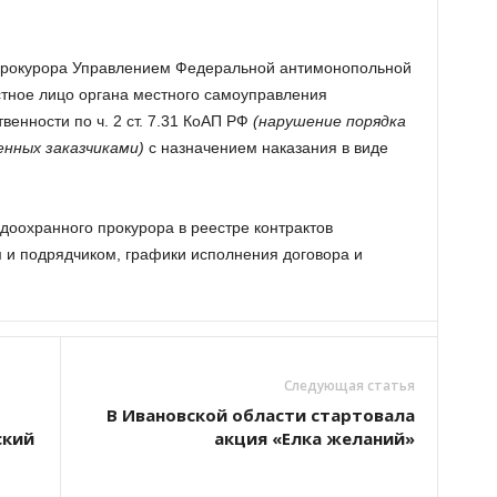
прокурора Управлением Федеральной антимонопольной
тное лицо органа местного самоуправления
венности по ч. 2 ст. 7.31 КоАП РФ
(н
арушение порядка
енных заказчиками)
с назначением наказания в виде
доохранного прокурора в реестре контрактов
 и подрядчиком, графики исполнения договора и
Следующая статья
В Ивановской области стартовала
ский
акция «Елка желаний»