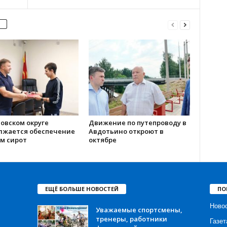
овском округе
Движение по путепроводу в
лжается обеспечение
Авдотьино откроют в
м сирот
октябре
ЕЩЁ БОЛЬШЕ НОВОСТЕЙ
ПО
Ново
Уважаемые спортсмены,
тренеры, работники
Газет