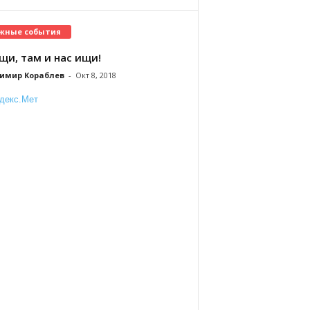
жные события
щи, там и нас ищи!
имир Кораблев
-
Окт 8, 2018