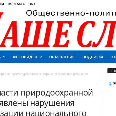
ЯМ
КОНТАКТЫ
16 +
А
ФОТОВИДЕО
ОБЪЯВЛЕНИЯ
ПОДПИСКА
К
По
охранной прокуратурой выявлены нарушения закона при реализации
Gi
ласти природоохранной
ыявлены нарушения
изации национального