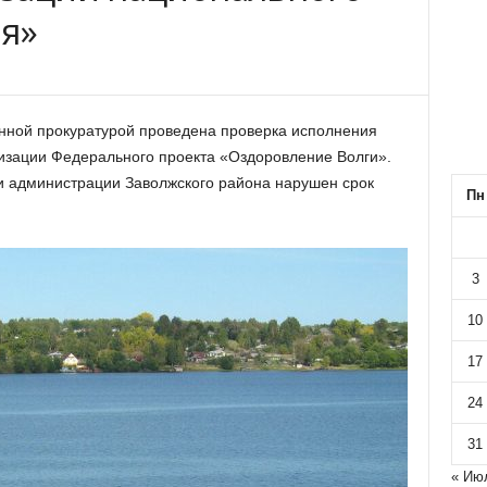
ия»
ной прокуратурой проведена проверка исполнения
изации Федерального проекта «Оздоровление Волги».
и администрации Заволжского района нарушен срок
Пн
3
10
17
24
31
« Ию