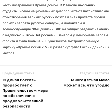
честь возвращения Крыма домой. В Иванове школьники,
студенты, члены национальных диаспор читают патриотические
стихотворения великих русских поэтов в знак протеста против
попыток запрета русской культуры, а волонтеры и
военнослужащие 98-й дивизии ВДВ на улицах раздают наклейки
с надписью «СвоихНеБросаем». Вечером у мемориала Героям
фронта и тыла больше 250 участников выстроят огненную
картину «Крым=Россия Z V» и развернут флаг России длиной 37
метров.
Предыдущая статья
Следующая статья
«Единая Россия»
Многодетная мама
проработает с
может всё, что угодно
Правительством меры
по обеспечению
продовольственной
безопасности