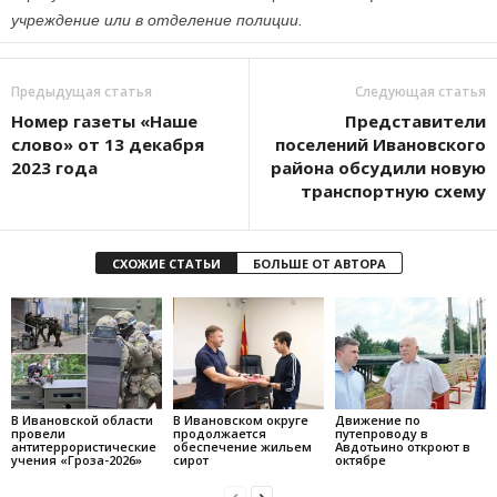
учреждение или в отделение полиции.
Предыдущая статья
Следующая статья
Номер газеты «Наше
Представители
слово» от 13 декабря
поселений Ивановского
2023 года
района обсудили новую
транспортную схему
СХОЖИЕ СТАТЬИ
БОЛЬШЕ ОТ АВТОРА
В Ивановской области
В Ивановском округе
Движение по
провели
продолжается
путепроводу в
антитеррористические
обеспечение жильем
Авдотьино откроют в
учения «Гроза-2026»
сирот
октябре