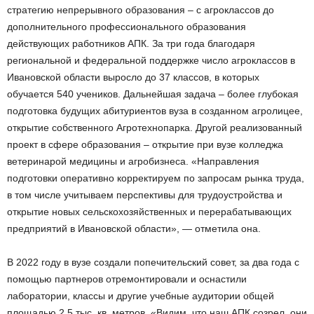
стратегию непрерывного образования – с агроклассов до
дополнительного профессионального образования
действующих работников АПК. За три года благодаря
региональной и федеральной поддержке число агроклассов в
Ивановской области выросло до 37 классов, в которых
обучается 540 учеников. Дальнейшая задача – более глубокая
подготовка будущих абитуриентов вуза в созданном агролицее,
открытие собственного Агротехнопарка. Другой реализованный
проект в сфере образования – открытие при вузе колледжа
ветеринарой медицины и агробизнеса. «Направления
подготовки оперативно корректируем по запросам рынка труда,
в том числе учитываем перспективы для трудоустройства и
открытие новых сельскохозяйственных и перерабатывающих
предприятий в Ивановской области», — отметила она.
В 2022 году в вузе создали попечительский совет, за два года с
помощью партнеров отремонтировали и оснастили
лаборатории, классы и другие учебные аудитории общей
площадью 2,5 тыс. кв. метров. «Видим, что наш АПК созрел, они