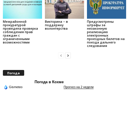
Межрайонной
Викторина – в
Предусмотрены
прокуратурой
поддержку
штрафы за
проведена проверка
волонтерства
незаконную
соблюдения прав
реализацию
граждан с
электронных
ограниченными
проездных билетов на
возможностями
поезда дальнего
следования
Погода
Погода в Кохме
Gismeteo
Прогноз на 2 недели