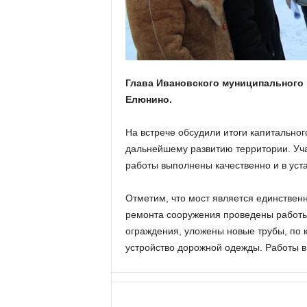
а
н
о
в
с
к
Глава Ивановского муниципального 
о
Елюнино.
й
о
б
На встрече обсудили итоги капитально
л
дальнейшему развитию территории. Уча
а
работы выполнены качественно и в уст
с
т
Отметим, что мост является единствен
и
ремонта сооружения проведены работы
ограждения, уложены новые трубы, по 
устройство дорожной одежды. Работы в