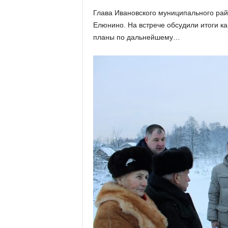
х
Глава Ивановского муниципального рай
м
Елюнино. На встрече обсудили итоги к
а
,
планы по дальнейшему…
И
в
а
н
о
в
с
к
и
й
о
к
р
у
г
И
в