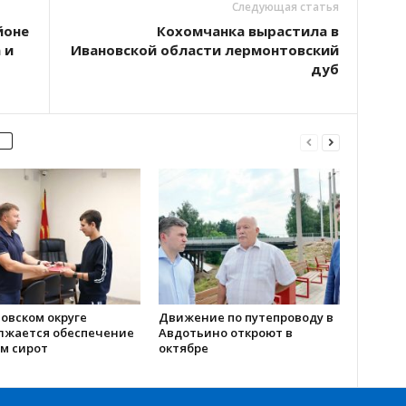
Следующая статья
йоне
Кохомчанка вырастила в
 и
Ивановской области лермонтовский
дуб
овском округе
Движение по путепроводу в
лжается обеспечение
Авдотьино откроют в
м сирот
октябре