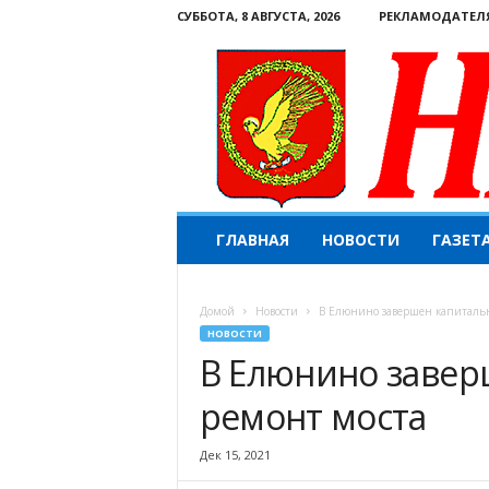
СУББОТА, 8 АВГУСТА, 2026
РЕКЛАМОДАТЕЛ
Н
ГЛАВНАЯ
НОВОСТИ
ГАЗЕТ
а
ш
е
Домой
Новости
В Елюнино завершен капиталь
с
НОВОСТИ
л
В Елюнино заве
о
в
ремонт моста
о
.
К
Дек 15, 2021
о