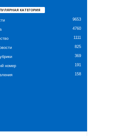
ПУЛЯРНАЯ КАТЕГОРИЯ
9653
сти
4760
а
1111
ство
825
овости
369
убрики
191
ий номер
158
вления