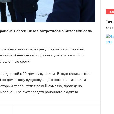
Ва
Где 
Влад
района Сергей Низов встретился с жителями села
го ремонта моста через реку Шахмахта и планы по
стники общественной приемки указали на то, что
ановленные сроки.
ной дорогой к 29 домовладениям. В ходе капитального
 по демонтажу существующего покрытия из плит и
которым теперь течет река Шахматка, проведено
ыполнены за счет средств районного бюджета.