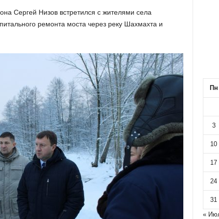
она Сергей Низов встретился с жителями села
апитального ремонта моста через реку Шахмахта и
Пн
3
10
17
24
31
« Ию