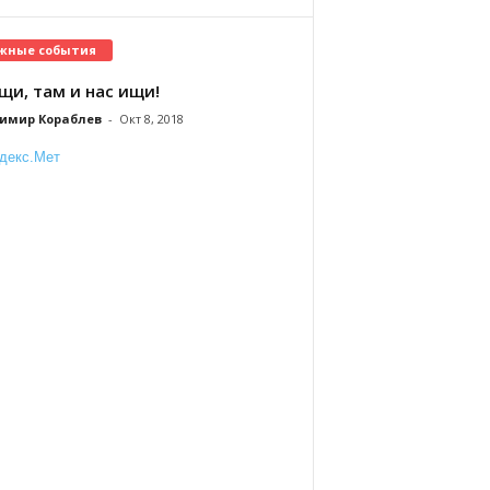
жные события
щи, там и нас ищи!
имир Кораблев
-
Окт 8, 2018