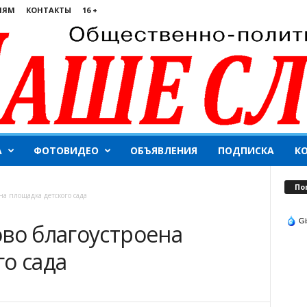
ЛЯМ
КОНТАКТЫ
16 +
А
ФОТОВИДЕО
ОБЪЯВЛЕНИЯ
ПОДПИСКА
К
По
на площадка детского сада
Gi
ово благоустроена
о сада