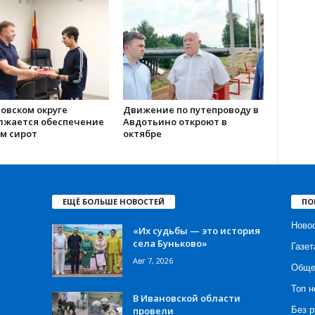
овском округе
Движение по путепроводу в
лжается обеспечение
Авдотьино откроют в
м сирот
октябре
ЕЩЁ БОЛЬШЕ НОВОСТЕЙ
ПО
Ново
«Их судьбы — это история
села Буньково»
Газет
Авг 7, 2026
Обще
Топ н
В Ивановской области
провели
Без р