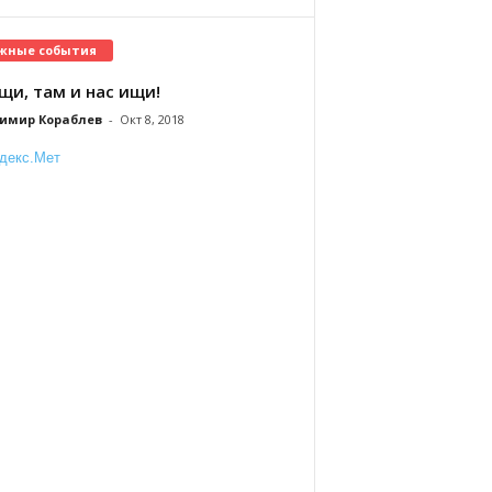
жные события
щи, там и нас ищи!
имир Кораблев
-
Окт 8, 2018