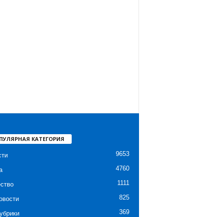
ПУЛЯРНАЯ КАТЕГОРИЯ
9653
сти
4760
а
1111
ство
825
овости
369
убрики