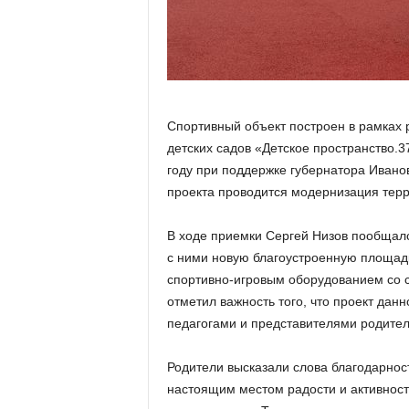
а
н
о
в
с
к
о
Спортивный объект построен в рамках
й
детских садов «Детское пространство.3
о
году при поддержке губернатора Ивано
б
проекта проводится модернизация тер
л
а
с
В ходе приемки Сергей Низов пообщалс
т
с ними новую благоустроенную площад
и
спортивно-игровым оборудованием со 
отметил важность того, что проект дан
педагогами и представителями родител
Родители высказали слова благодарност
настоящим местом радости и активности