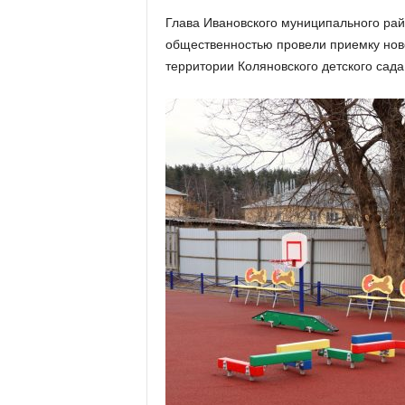
х
Глава Ивановского муниципального рай
м
общественностью провели приемку нов
а
,
территории Коляновского детского сада
И
в
а
н
о
в
с
к
и
й
о
к
р
у
г
И
в