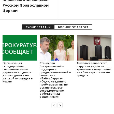
Русской Православной
Церкви
СХОЖИЕ СТАТЬИ
БОЛЬШЕ ОТ АВТОРА
Организация
Станислав
Житель Ивановского
складировала
Воскресенский о
округа осуждён за
спиленные ветки
поддержке
хранение и покушение
деревьев во дворе
предпринимателей в
на сбыт наркотических
жилого дома и на
ситуации с
средств
детской площадке в
«Вайлдберриз»:
Кохме
«Одни, наедине с
проблемами вы не
останетесь, все
сосредоточенно
работают над
решениями»