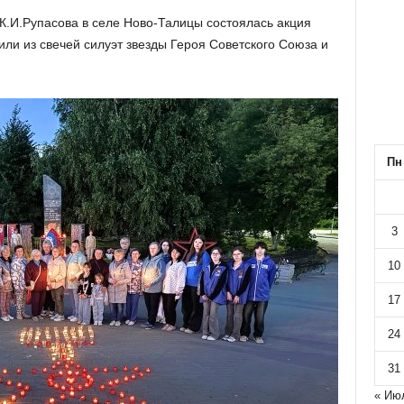
К.И.Рупасова в селе Ново-Талицы состоялась акция
ли из свечей силуэт звезды Героя Советского Союза и
Пн
3
10
17
24
31
« Ию