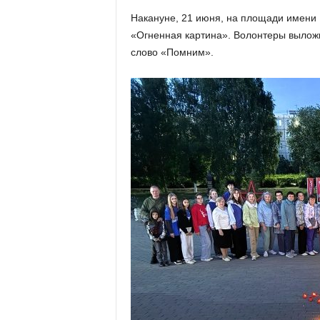
х
Накануне, 21 июня, на площади имени 
м
«Огненная картина». Волонтеры выложи
а
,
слово «Помним».
И
в
а
н
о
в
с
к
и
й
о
к
р
у
г
И
в