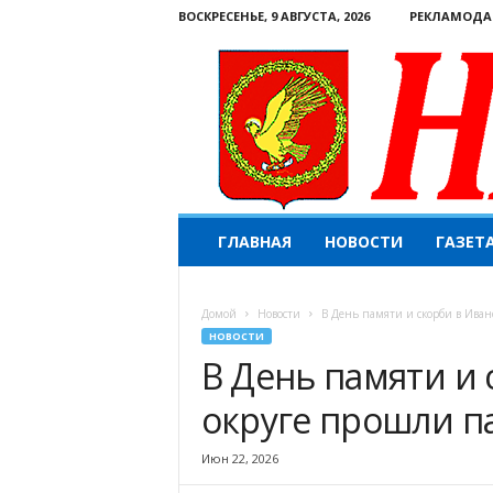
ВОСКРЕСЕНЬЕ, 9 АВГУСТА, 2026
РЕКЛАМОДА
Н
ГЛАВНАЯ
НОВОСТИ
ГАЗЕТ
а
ш
е
Домой
Новости
В День памяти и скорби в Ива
с
НОВОСТИ
л
В День памяти и
о
в
округе прошли 
о
.
К
Июн 22, 2026
о