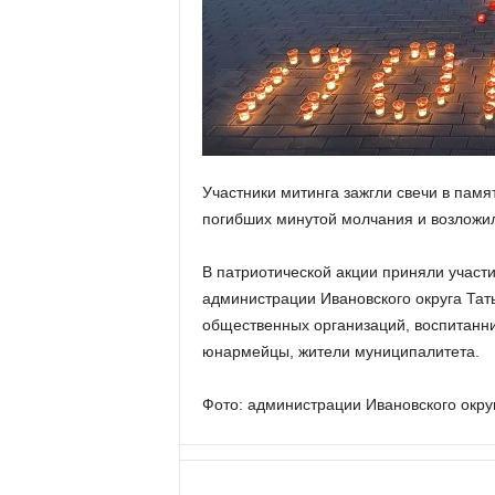
а
н
о
в
с
к
о
й
о
Участники митинга зажгли свечи в памят
б
погибших минутой молчания и возложил
л
а
В патриотической акции приняли участ
с
администрации Ивановского округа Тат
т
общественных организаций, воспитанни
и
юнармейцы, жители муниципалитета.
Фото: администрации Ивановского окру