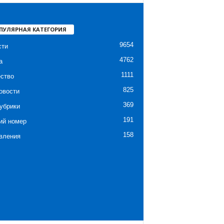
ПУЛЯРНАЯ КАТЕГОРИЯ
9654
сти
4762
а
1111
ство
825
овости
369
убрики
191
ий номер
158
вления