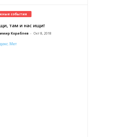
жные события
щи, там и нас ищи!
имир Кораблев
-
Окт 8, 2018