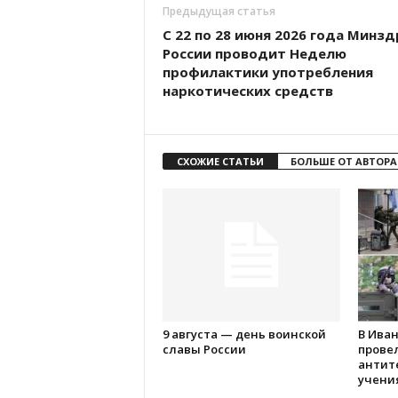
Предыдущая статья
С 22 по 28 июня 2026 года Минзд
России проводит Неделю
профилактики употребления
наркотических средств
СХОЖИЕ СТАТЬИ
БОЛЬШЕ ОТ АВТОРА
9 августа — день воинской
В Ива
славы России
прове
антит
учения