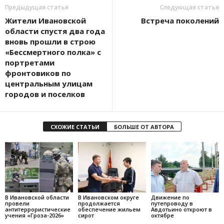
Предыдущая статья
Следующая статья
Жители Ивановской
Встреча поколений
области спустя два года
вновь прошли в строю
«Бессмертного полка» с
портретами
фронтовиков по
центральным улицам
городов и поселков
СХОЖИЕ СТАТЬИ
БОЛЬШЕ ОТ АВТОРА
В Ивановской области
В Ивановском округе
Движение по
провели
продолжается
путепроводу в
антитеррористические
обеспечение жильем
Авдотьино откроют в
учения «Гроза-2026»
сирот
октябре