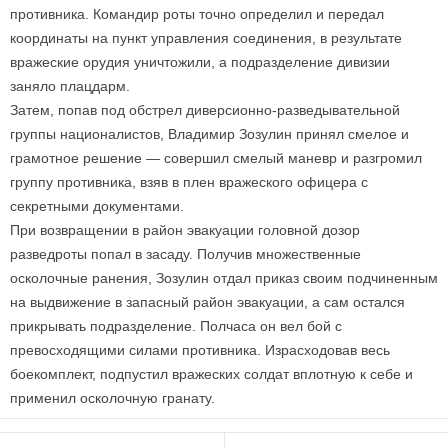
противника. Командир роты точно определил и передал
координаты на пункт управления соединения, в результате
вражеские орудия уничтожили, а подразделение дивизии
заняло плацдарм.
Затем, попав под обстрел диверсионно-разведывательной
группы националистов, Владимир Зозулин принял смелое и
грамотное решение — совершил смелый маневр и разгромил
группу противника, взяв в плен вражеского офицера с
секретными документами.
При возвращении в район эвакуации головной дозор
разведроты попал в засаду. Получив множественные
осколочные ранения, Зозулин отдал приказ своим подчиненным
на выдвижение в запасный район эвакуации, а сам остался
прикрывать подразделение. Полчаса он вел бой с
превосходящими силами противника. Израсходовав весь
боекомплект, подпустил вражеских солдат вплотную к себе и
применил осколочную гранату.