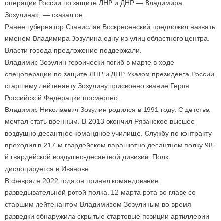
операции России по защите ЛНР и ДНР — Владимира
Зозулина», — сказал он.
Ранее губернатор Станислав Воскресенский предложил назвать
именем Владимира Зозулина одну из улиц областного центра.
Власти города предложение поддержали.
Владимир Зозулин героически погиб в марте в ходе
спецоперации по защите ЛНР и ДНР. Указом президента России
старшему лейтенанту Зозулину присвоено звание Героя
Российской Федерации посмертно.
Владимир Николаевич Зозулин родился в 1991 году. С детства
мечтал стать военным. В 2013 окончил Рязанское высшее
воздушно-десантное командное училище. Службу по контракту
проходил в 217-м гвардейском парашютно-десантном полку 98-
й гвардейской воздушно-десантной дивизии. Полк
дислоцируется в Иванове.
В феврале 2022 года он принял командование
разведывательной ротой полка. 12 марта рота во главе со
старшим лейтенантом Владимиром Зозулиным во время
разведки обнаружила скрытые стартовые позиции артиллерии