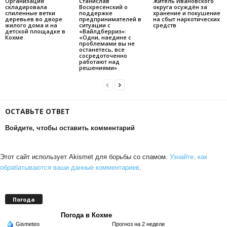
Организация
Станислав
Житель Ивановского
складировала
Воскресенский о
округа осуждён за
спиленные ветки
поддержке
хранение и покушение
деревьев во дворе
предпринимателей в
на сбыт наркотических
жилого дома и на
ситуации с
средств
детской площадке в
«Вайлдберриз»:
Кохме
«Одни, наедине с
проблемами вы не
останетесь, все
сосредоточенно
работают над
решениями»
ОСТАВЬТЕ ОТВЕТ
Войдите, чтобы оставить комментарий
Этот сайт использует Akismet для борьбы со спамом.
Узнайте, как
обрабатываются ваши данные комментариев
.
Погода
Погода в Кохме
Gismeteo
Прогноз на 2 недели