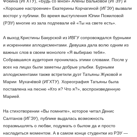
Фокина (ИГХТУ), «Будь со мной» Алёны Вальковой (ИГЭУ) и
«Хорошее настроение» Екатерины Корчагиной (ИГЭУ) вызвали
восторг у публики. Во время выступления Юлии Пожиловой
(РЭУ) многие из зала подпевали ей «Ты на свете есть».
А выход Кристины Бакурской из ИВГУ сопровождался бурными
и искренними аплодисментами. Девушка дала волю одним из
важных слов в своем монологе «Я выбираю тебя».
Собравшаяся аудитория прониклась этими словами. После у
всех на лицах были заметны добрые улыбки. Бурными
аплодисментами также встретили дуэт Татьяны Жуковой и
Марии Мухачёвой (ИГХТУ). Хореография Татьяны была
поставлена на песню «Кто я? Что я?», воспроизведенную
Марией.
На стихотворении «Вы помните», которое читал Денис
Салтанов (ИГЭУ), публике выдалась возможность
поразмышлять о любви, подумать о былом да и просто
насладиться моментом. А в самом конце студентки из РЭУ —