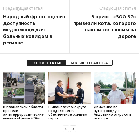
Предыдущая статья
Следующая статья
Народный фронт оценит
В приют «ЗОО 37»
доступность
привезли кота, которого
медпомощи для
нашли связанным на
больных ковидом в
дороге
регионе
СХОЖИЕ СТАТЬИ
БОЛЬШЕ ОТ АВТОРА
В Ивановской области
В Ивановском округе
Движение по
провели
продолжается
путепроводу в
антитеррористические
обеспечение жильем
Авдотьино откроют в
учения «Гроза-2026»
сирот
октябре