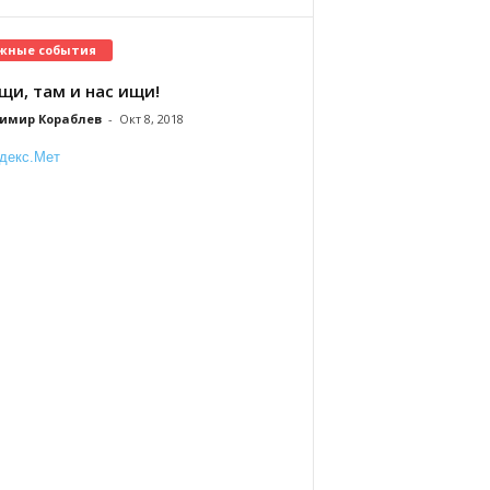
жные события
щи, там и нас ищи!
имир Кораблев
-
Окт 8, 2018