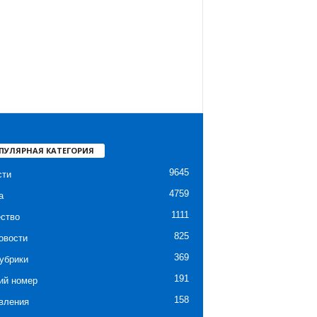
ПУЛЯРНАЯ КАТЕГОРИЯ
9645
сти
4759
а
1111
ство
825
овости
369
убрики
191
ий номер
158
вления