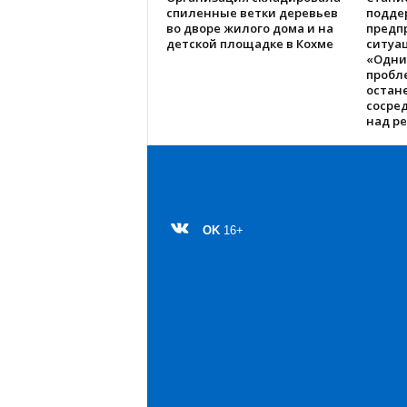
спиленные ветки деревьев
подде
во дворе жилого дома и на
предп
детской площадке в Кохме
ситуац
«Одни
пробл
остане
сосре
над р
OK
16+