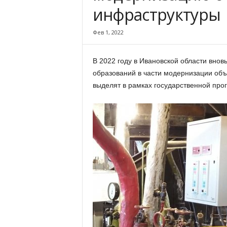
х
инфраструктуры
м
а
Фев 1, 2022
,
И
в
В 2022 году в Ивановской области вно
а
образований в части модернизации об
н
выделят в рамках государственной пр
о
в
с
к
и
й
о
к
р
у
г
И
в