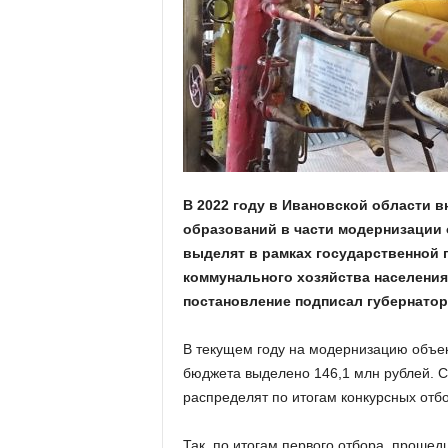
а
н
о
в
с
к
о
й
о
б
В 2022 году в Ивановской области 
л
образований в части модернизации
а
с
выделят в рамках государственной
т
коммунального хозяйства населени
и
постановление подписал губернатор
В текущем году на модернизацию объек
бюджета выделено 146,1 млн рублей. 
распределят по итогам конкурсных отбо
Так, по итогам первого отбора, проше