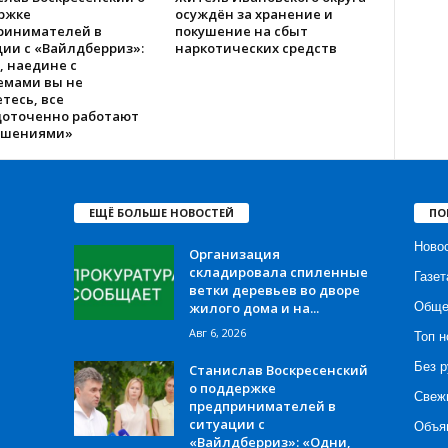
ржке
осуждён за хранение и
ринимателей в
покушение на сбыт
ии с «Вайлдберриз»:
наркотических средств
, наедине с
емами вы не
тесь, все
доточенно работают
ешениями»
ЕЩЁ БОЛЬШЕ НОВОСТЕЙ
ПО
Ново
Организация
складировала спиленные
Газет
ветки деревьев во дворе
жилого дома и на...
Обще
Авг 6, 2026
Топ н
Без р
Станислав Воскресенский
о поддержке
Свеж
предпринимателей в
ситуации с
Объя
«Вайлдберриз»: «Одни,