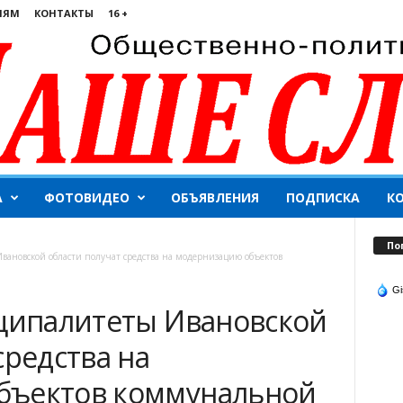
ЛЯМ
КОНТАКТЫ
16 +
А
ФОТОВИДЕО
ОБЪЯВЛЕНИЯ
ПОДПИСКА
К
По
вановской области получат средства на модернизацию объектов
Gi
иципалитеты Ивановской
средства на
бъектов коммунальной