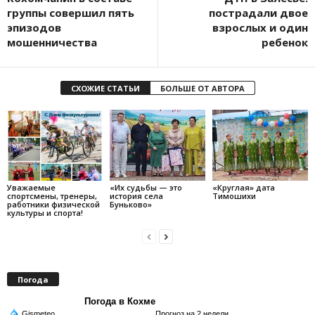
группы совершил пять
пострадали двое
эпизодов
взрослых и один
мошенничества
ребенок
СХОЖИЕ СТАТЬИ
БОЛЬШЕ ОТ АВТОРА
Уважаемые
«Их судьбы — это
«Круглая» дата
спортсмены, тренеры,
история села
Тимошихи
работники физической
Буньково»
культуры и спорта!
Погода
Погода в Кохме
Gismeteo
Прогноз на 2 недели