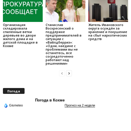
Организация
Станислав
Житель Ивановского
складировала
Воскресенский о
округа осуждён за
спиленные ветки
поддержке
хранение и покушение
деревьев во дворе
предпринимателей в
на сбыт наркотических
жилого дома и на
ситуации с
средств
детской площадке в
«Вайлдберриз»:
Кохме
«Одни, наедине с
проблемами вы не
останетесь, все
сосредоточенно
работают над
решениями»
Погода
Погода в Кохме
Gismeteo
Прогноз на 2 недели