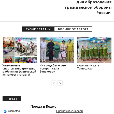
дня образования
гражданской обороны
России.
СХОЖИЕ СТАТЬИ
БОЛЬШЕ ОТ АВТОРА
Уважаемые
«Их судьбы — это
«Круглая» дата
спортсмены, тренеры,
история села
Тимошихи
работники физической
Буньково»
культуры и спорта!
Погода
Погода в Кохме
Gismeteo
Прогноз на 2 недели