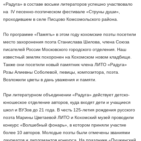
«Радуга» в составе восьми литераторов успешно участвовало
на IV песенно-поэтическом фестивале «Струны души»,
проходившем в селе Писцово Комсомольского района.
По программе «Память» в этом году кохомские поэты посетили
место захоронения поэта Станислава Шилова, члена Союза
писателей России Московского городского отделения. Наш
известный земляк похоронен на Кохомском новом кладбище.
Также они посетили новый памятник члена ЛИТО «Радуга»
Розы Алиевны Соболевой, певицы, композитора, поэта.
Возложили цветы в дань уважения и памяти.
При литературном объединении «Радуга» действует детско-
юношеское отделение авторов, куда входят дети и учащиеся
школ и ВУЗов до 21 года. В честь 125-летия рождения русского
поэта Марины Цветаевой ЛИТО и Кохомский музей проводили
конкурс «Волшебный фонарь», в котором приняли участие
более 10 авторов. Молодые поэты были отмечены званиями
лауреатов и дипломантов конкурса. На празднике «Пушкинский