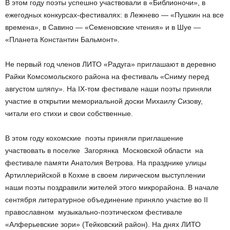
В этом году поэты успешно участвовали в «Библионочи», в
ежегодных конкурсах-фестивалях: в Лежнево — «Пушкин на все
времена», в Савино — «Семеновские чтения» и в Шуе —
«Планета Константин Бальмонт».
Не первый год членов ЛИТО «Радуга» приглашают в деревню
Райки Комсомольского района на фестиваль «Сниму перед
августом шляпу». На IX-том фестивале наши поэты приняли
участие в открытии мемориальной доски Михаилу Сизову,
читали его стихи и свои собственные.
В этом году кохомские поэты приняли приглашение
участвовать в поселке Загорянка Московской области на
фестивале памяти Анатолия Ветрова. На празднике улицы
Артиллерийской в Кохме в своем лирическом выступлении
наши поэты поздравили жителей этого микрорайона. В начале
сентября литературное объединение приняло участие во II
православном музыкально-поэтическом фестивале
«Алферьевские зори» (Тейковский район). На днях ЛИТО