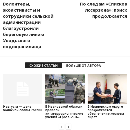
Волонтеры,
По следам «Списков
экоактивисты и
Иссерзона»: поиск
сотрудники сельской
продолжается
администрации
благоустроили
береговую линию
Уводьского
водохранилища
СХОЖИЕ СТАТЬИ
БОЛЬШЕ ОТ АВТОРА
9 августа — день
В Ивановской области
В Ивановском округе
воинской славы России
провели
продолжается
антитеррористические
обеспечение жильем
учения «Гроза-2026»
сирот