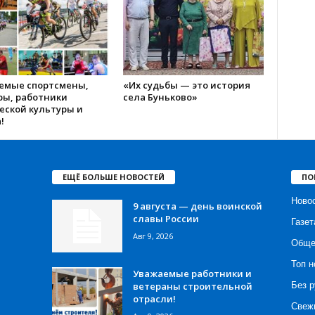
емые спортсмены,
«Их судьбы — это история
ры, работники
села Буньково»
еской культуры и
!
ЕЩЁ БОЛЬШЕ НОВОСТЕЙ
ПО
Ново
9 августа — день воинской
славы России
Газет
Авг 9, 2026
Обще
Топ н
Уважаемые работники и
ветераны строительной
Без р
отрасли!
Свеж