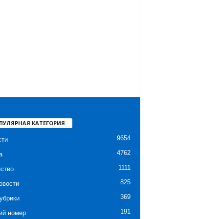
ПУЛЯРНАЯ КАТЕГОРИЯ
9654
сти
4762
а
1111
ство
825
овости
369
убрики
191
ий номер