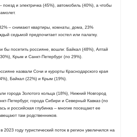
поезд и электричка (45%), автомобиль (40%), а чтобы
самолет.
32% – снимают квартиры, комнаты, дома, 23%
ждый седьмой предпочитает хостел или палатку.
ли бы посетить россияне, вошли: Байкал (48%), Алтай
(30%), Крым и Санкт-Петербург (по 29%).
оссияне назвали Сочи и курорты Краснодарского края
24%), Байкал (22%) и Крым (19%).
али города Золотого кольца (18%), Нижний Новгород
анкт-Петербург, города Сибири и Северный Кавказ (по
ась и российская глубинка – многие посещают ее
навещают там родственников.
в 2023 году туристический поток в регион увеличился на