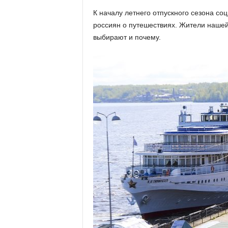
х
К началу летнего отпускного сезона с
м
россиян о путешествиях. Жители нашей
а
,
выбирают и почему.
И
в
а
н
о
в
с
к
и
й
о
к
р
у
г
И
в