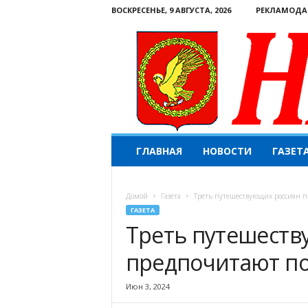
ВОСКРЕСЕНЬЕ, 9 АВГУСТА, 2026
РЕКЛАМОДА
Н
ГЛАВНАЯ
НОВОСТИ
ГАЗЕТ
а
ш
е
Домой
Газета
Треть путешествующих россиян п
с
ГАЗЕТА
л
Треть путешеств
о
в
предпочитают по
о
.
К
Июн 3, 2024
о