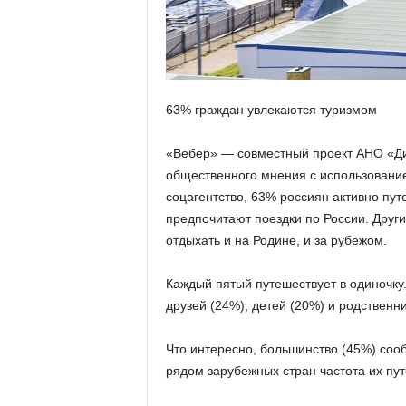
а
н
о
в
с
к
63% граждан увлекаются туризмом
о
й
о
«Вебер» — совместный проект АНО «Ди
б
общественного мнения с использование
л
соцагентство, 63% россиян активно пут
а
предпочитают поездки по России. Друг
с
отдыхать и на Родине, и за рубежом.
т
и
Каждый пятый путешествует в одиночку.
друзей (24%), детей (20%) и родственни
Что интересно, большинство (45%) соо
рядом зарубежных стран частота их пу