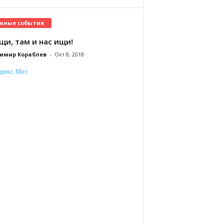
жные события
щи, там и нас ищи!
имир Кораблев
-
Окт 8, 2018