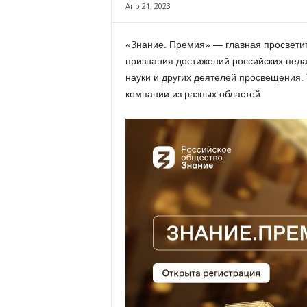
х
Апр 21, 2023
м
а
«Знание. Премия» — главная просветит
,
признания достижений российских педаг
И
в
науки и других деятелей просвещения. 
а
компании из разных областей.
н
о
в
с
к
и
й
о
к
р
у
г
И
в