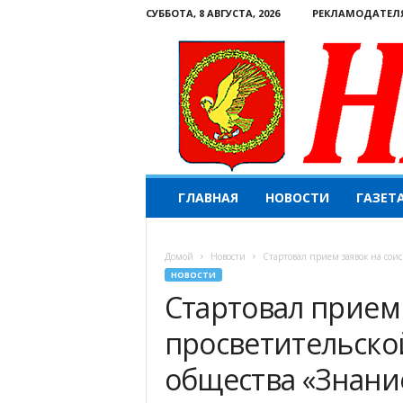
СУББОТА, 8 АВГУСТА, 2026
РЕКЛАМОДАТЕЛ
Н
ГЛАВНАЯ
НОВОСТИ
ГАЗЕТ
а
ш
е
Домой
Новости
Стартовал прием заявок на сои
с
НОВОСТИ
л
Стартовал прием 
о
в
просветительско
о
.
общества «Знани
К
о