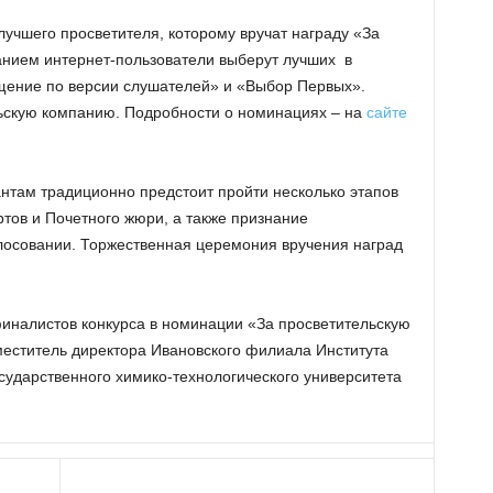
лучшего просветителя, которому вручат награду «За
анием интернет-пользователи выберут лучших в
щение по версии слушателей» и «Выбор Первых».
ьскую компанию. Подробности о номинациях – на
сайте
нтам традиционно предстоит пройти несколько этапов
ртов и Почетного жюри, а также признание
лосовании. Торжественная церемония вручения наград
финалистов конкурса в номинации «За просветительскую
еститель директора Ивановского филиала Института
сударственного химико-технологического университета