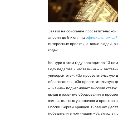
а
н
о
в
с
к
Заявки на соискание просветительской
о
апреля до 5 июня на
официальном сай
й
интересные проекты, а также людей, в
о
б
годах.
л
а
Конкурс в этом году проходит по 13 но
с
Году педагога и наставника – «Наставн
т
университете», «За просветительскую 
и
образования», «За просветительскую д
«Знание» подчеркивает высокий статус
вклад в развитие образования и просв
замечательных участников и проектов
России Сергей Кравцов. В рамках Десят
победителя в номинации «За вклад в п