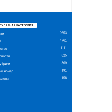
ПУЛЯРНАЯ КАТЕГОРИЯ
9653
сти
4761
а
1111
ство
825
овости
369
убрики
191
ий номер
158
вления