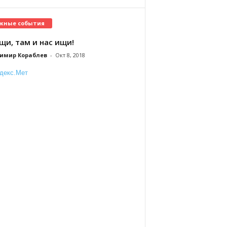
жные события
щи, там и нас ищи!
имир Кораблев
-
Окт 8, 2018