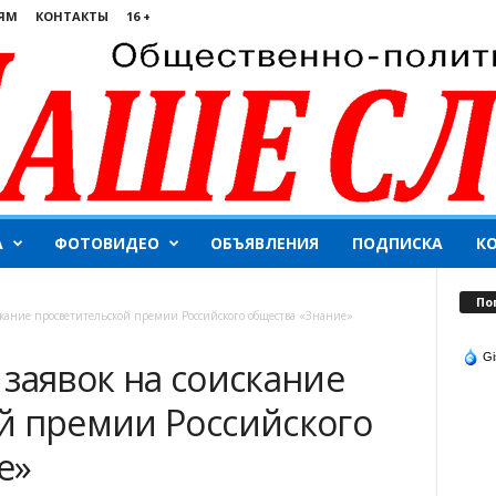
ЯМ
КОНТАКТЫ
16 +
А
ФОТОВИДЕО
ОБЪЯВЛЕНИЯ
ПОДПИСКА
К
По
скание просветительской премии Российского общества «Знание»
Gi
заявок на соискание
й премии Российского
е»