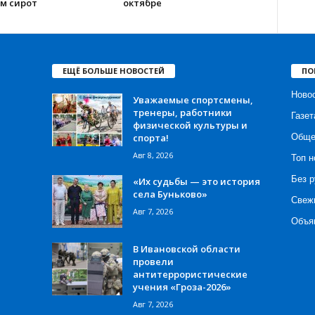
м сирот
октябре
ЕЩЁ БОЛЬШЕ НОВОСТЕЙ
ПО
Ново
Уважаемые спортсмены,
тренеры, работники
Газет
физической культуры и
спорта!
Обще
Авг 8, 2026
Топ н
Без р
«Их судьбы — это история
села Буньково»
Свеж
Авг 7, 2026
Объя
В Ивановской области
провели
антитеррористические
учения «Гроза-2026»
Авг 7, 2026