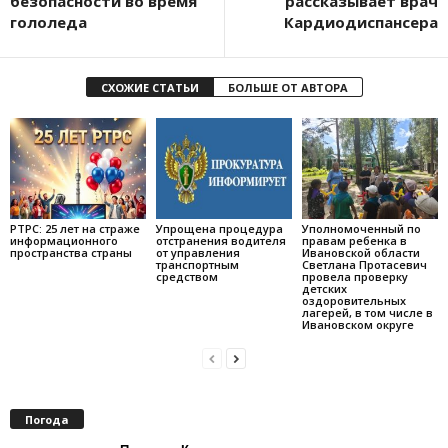
безопасности во время
рассказывает врач
гололеда
Кардиодиспансера
СХОЖИЕ СТАТЬИ
БОЛЬШЕ ОТ АВТОРА
РТРС: 25 лет на страже
Упрощена процедура
Уполномоченный по
информационного
отстранения водителя
правам ребенка в
пространства страны
от управления
Ивановской области
транспортным
Светлана Протасевич
средством
провела проверку
детских
оздоровительных
лагерей, в том числе в
Ивановском округе
Погода