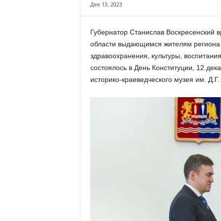
х
Дек 13, 2023
м
а
Губернатор Станислав Воскресенский в
,
области выдающимся жителям региона 
И
в
здравоохранения, культуры, воспитани
а
состоялось в День Конституции, 12 дек
н
историко-краеведческого музея им. Д.Г
о
в
с
к
и
й
о
к
р
у
г
И
в