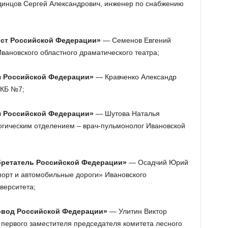
нцов Сергей Александрович, инженер по снабжению
ист Российской Федерации»
— Семенов Евгений
вановского областного драматического театра;
ч Российской Федерации»
— Кравченко Александр
ГКБ №7;
ч Российской Федерации»
— Шутова Наталья
гическим отделением – врач-пульмонолог Ивановской
бретатель Российской Федерации»
— Осадчий Юрий
орт и автомобильные дороги» Ивановского
верситета;
овод Российской Федерации»
— Улитин Виктор
первого заместителя председателя комитета лесного