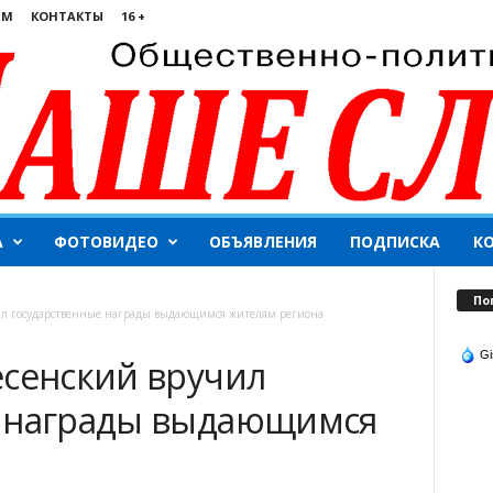
ЯМ
КОНТАКТЫ
16 +
А
ФОТОВИДЕО
ОБЪЯВЛЕНИЯ
ПОДПИСКА
К
По
ил государственные награды выдающимся жителям региона
Gi
есенский вручил
е награды выдающимся