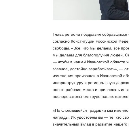
а
н
о
в
с
к
Глава региона поздравил собравшихся 
о
согласно Конституции Российской Федер
й
свободы. «Всё, что мы делаем, все про
о
б
мы делаем для благополучия людей. Се
л
— чтобы в нашей Ивановской области хо
а
главное, достойно зарабатывать», — о
с
изменения произошли в Ивановской обл
т
инфраструктуру и региональную дорожн
и
новые рабочие места и привлекать инв
последовательном труде наших жителей
«По сложившейся традиции мы именно 
награды. Их удостоены вы — те, кто с
значительный вклад в развитие нашего 