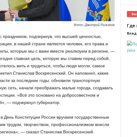
Ва
Где 
Фото: Дмитрий Рыжаков
Влад
с праздником, подчеркнув, что высшей ценностью,
ации, в нашей стране является человек, его права и
екты, которые мы с вами вместе реализуем в регионе, —
годня главная цель, которую мы ставим перед собой,
телось жить и трудиться, чтобы люди могли, самое
тметил Станислав Воскресенский. Он напомнил, какие
асти за последние годы: обновили транспортную
ую сеть, начали преображать малые города, создавать
естиции. «Всё это основано на добросовестном и
», — подчеркнул губернатор.
в День Конституции России вручаем государственные
воим трудом, творчеством, профессионализмом внесли
региона», — сказал Станислав Воскресенский.