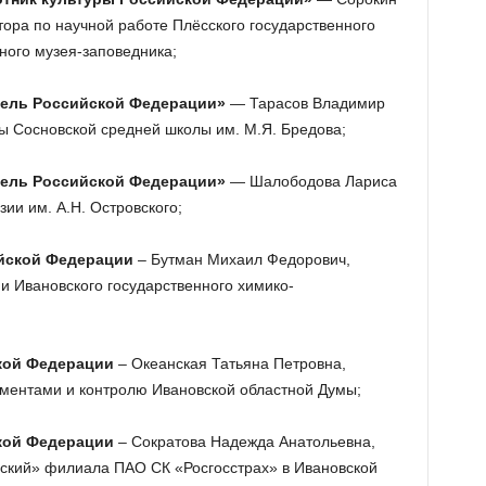
тора по научной работе Плёсского государственного
ного музея-заповедника;
тель Российской Федерации»
— Тарасов Владимир
ры Сосновской средней школы им. М.Я. Бредова;
тель Российской Федерации»
— Шалободова Лариса
ии им. А.Н. Островского;
ийской Федерации
– Бутман Михаил Федорович,
и Ивановского государственного химико-
ской Федерации
– Океанская Татьяна Петровна,
ументами и контролю Ивановской областной Думы;
кой Федерации
– Сократова Надежда Анатольевна,
нский» филиала ПАО СК «Росгосстрах» в Ивановской