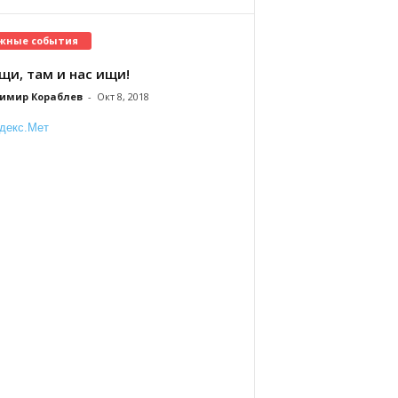
жные события
щи, там и нас ищи!
имир Кораблев
-
Окт 8, 2018