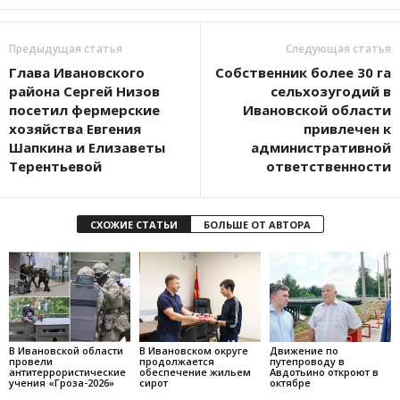
Предыдущая статья
Следующая статья
Глава Ивановского
Собственник более 30 га
района Сергей Низов
сельхозугодий в
посетил фермерские
Ивановской области
хозяйства Евгения
привлечен к
Шапкина и Елизаветы
административной
Терентьевой
ответственности
СХОЖИЕ СТАТЬИ
БОЛЬШЕ ОТ АВТОРА
В Ивановской области
В Ивановском округе
Движение по
провели
продолжается
путепроводу в
антитеррористические
обеспечение жильем
Авдотьино откроют в
учения «Гроза-2026»
сирот
октябре