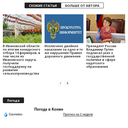
СХОЖИЕ СТАТЬИ
БОЛЬШЕ ОТ АВТОРА
В Ивановской области
Исключено двойное
Президент России
по итогам конкурсного
наказание за одно и то
Владимир Путин
отбора 14 фермеров, в
же нарушение Правил
подписал указ о
том числе из
дорожного движения
государственной
Ивановского округа,
политике в сфере
получили
кадетского
господдержку на
образования
развитие
сельхозпроизводства
Погода
Погода в Кохме
Gismeteo
Прогноз на 2 недели