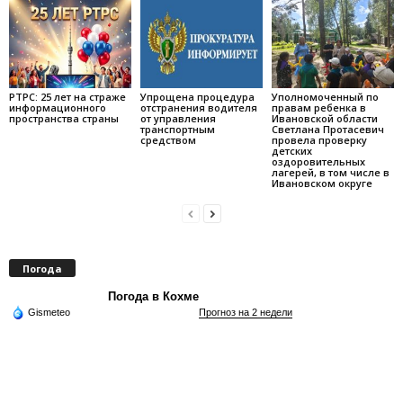
РТРС: 25 лет на страже
Упрощена процедура
Уполномоченный по
информационного
отстранения водителя
правам ребенка в
пространства страны
от управления
Ивановской области
транспортным
Светлана Протасевич
средством
провела проверку
детских
оздоровительных
лагерей, в том числе в
Ивановском округе
Погода
Погода в Кохме
Gismeteo
Прогноз на 2 недели