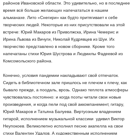
районов Ивановской области. Это удивительно, но в последнее
время всё больше желающих напечататься в нашем
альманахе. Лито «Снегири» как будто притягивает к себе
творческих людей. Некоторые из них присутствовали на этой
встрече: Юрий Макаров из Приволжска, Ирина Чемерис и
Ирина Львова из Вичуги, Николай Кудрявцев из Шуи. Их
творчество представлено в новом сборнике. Кроме того
напечатаны стихи Юрия Шустрова и Людмилы Фадеевой из
Комсомольского района.
Конечно, условия пандемии накладывают свой отпечаток.
Сидеть в библиотечном зале пришлось не плечом к плечу, как
бывало прежде, а поодаль, врозь. Однако теплота атмосферы
чувствовалась постоянно: и когда поэты читали свои новые
произведения, и когда пели под свой аккомпанемент, гитару,
Юрий Макаров и Татьяна Балуева. Виртуозным владением
гитарой, исполнением музыкальной классики удивил Виктор
Неупокоев. Великолепно исполнил песню акапелла на свои
стихи Валентин Удалов. А художественным исполнением