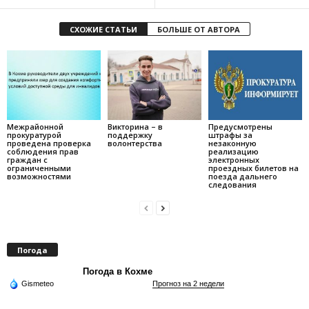
СХОЖИЕ СТАТЬИ
БОЛЬШЕ ОТ АВТОРА
Межрайонной
Викторина – в
Предусмотрены
прокуратурой
поддержку
штрафы за
проведена проверка
волонтерства
незаконную
соблюдения прав
реализацию
граждан с
электронных
ограниченными
проездных билетов на
возможностями
поезда дальнего
следования
Погода
Погода в Кохме
Gismeteo
Прогноз на 2 недели