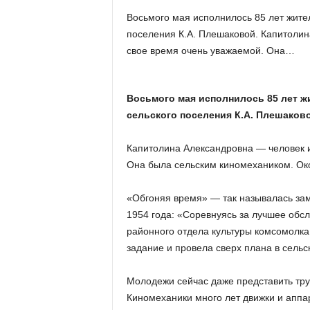
х
Восьмого мая исполнилось 85 лет жите
м
поселения К.А. Плешаковой. Капитолин
а
,
свое время очень уважаемой. Она…
И
в
а
Восьмого мая исполнилось 85 лет ж
н
сельского поселения К.А. Плешаково
о
в
Капитолина Александровна — человек и
с
Она была сельским киномехаником. Окон
к
и
й
«Обгоняя время» — так называлась заме
о
1954 года: «Соревнуясь за лучшее обс
к
районного отдела культуры комсомолка
р
задание и провела сверх плана в сельс
у
г
Молодежи сейчас даже представить труд
И
в
Киномеханики много лет движки и аппар