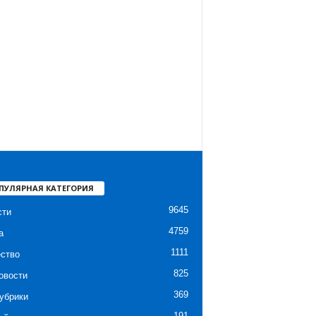
ПУЛЯРНАЯ КАТЕГОРИЯ
9645
сти
4759
а
1111
ство
825
овости
369
убрики
191