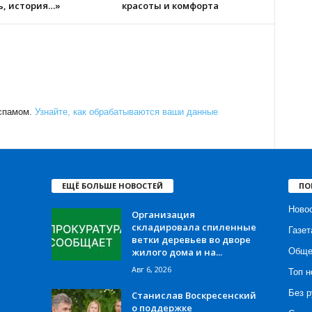
ь, история…»
красоты и комфорта
 спамом.
Узнайте, как обрабатываются ваши данные
ЕЩЁ БОЛЬШЕ НОВОСТЕЙ
ПО
Ново
Организация
складировала спиленные
Газет
ветки деревьев во дворе
жилого дома и на...
Обще
Авг 6, 2026
Топ н
Без р
Станислав Воскресенский
о поддержке