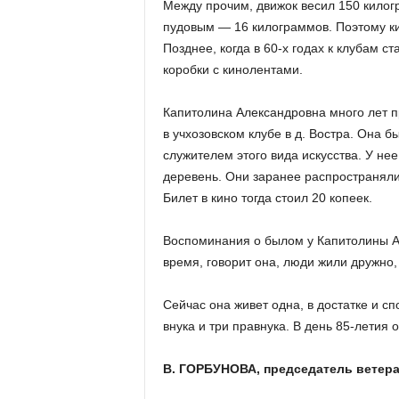
а
Между прочим, движок весил 150 килог
н
пудовым — 16 килограммов. Поэтому к
о
Позднее, когда в 60-х годах к клубам с
в
коробки с кинолентами.
с
к
Капитолина Александровна много лет п
о
й
в учхозовском клубе в д. Востра. Она 
о
служителем этого вида искусства. У нее
б
деревень. Они заранее распространяли
л
Билет в кино тогда стоил 20 копеек.
а
с
Воспоминания о былом у Капитолины 
т
время, говорит она, люди жили дружно
и
Сейчас она живет одна, в достатке и с
внука и три правнука. В день 85-летия
В. ГОРБУНОВА, председатель ветера