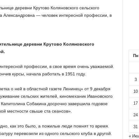
льнице деревни Крутово Коляновского сельского
а Александровна — человек интересной профессии, в
ительнице деревни Крутово Коляновского
й.
Пн
нтересной профессии, в свое время очень уважаемой.
чив курсы, начала работать в 1951 году.
3
тка о ней в областной газете Ленинец» от 9 декабря
10
луживание сельских жителей, киномеханик Ивановского
17
 Капитолина Собакина досрочно завершила годовое
кой местности свыше ста сеансов».
24
но, как это было, а пожилые люди помнят то время.
31
атуру перевозили из одного сельского клуба в другой.
« Ию