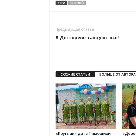
ТЕГИ
ЮБИЛЕЙ
Предыдущая статья
В Дегтяреве танцуют все!
СХОЖИЕ СТАТЬИ
БОЛЬШЕ ОТ АВТОРА
«Круглая» дата Тимошихи
«Дерев