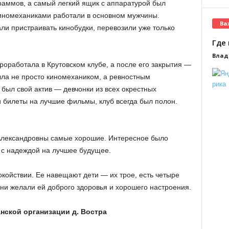
раммов, а самый легкий ящик с аппаратурой был
иномеханиками работали в основном мужчины.
Ва
тали пристраивать кинобудки, перевозили уже только
Где 
Влад
роработала в Крутовском клубе, а после его закрытия —
была не просто киномехаником, а ревностным
 был свой актив — девчонки из всех окрестных
 билеты на лучшие фильмы, клуб всегда был полон.
Александровны самые хорошие. Интересное было
, с надеждой на лучшее будущее.
покойствии. Ее навещают дети — их трое, есть четыре
 они желали ей доброго здоровья и хорошего настроения.
нской организации д. Востра