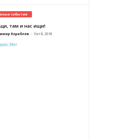
жные события
щи, там и нас ищи!
имир Кораблев
-
Окт 8, 2018