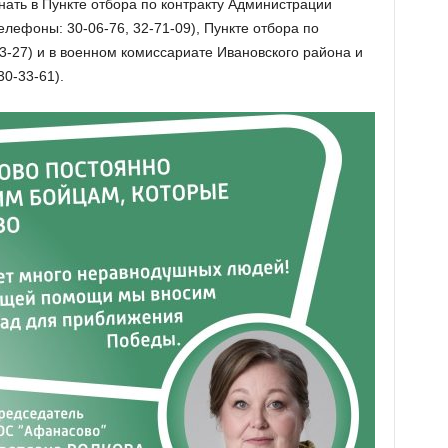
нать в Пункте отбора по контракту Администрации
лефоны: 30-06-76, 32-71-09), Пункте отбора по
93-27) и в военном комиссариате Ивановского района и
30-33-61).