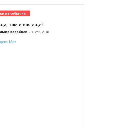
жные события
щи, там и нас ищи!
имир Кораблев
-
Окт 8, 2018