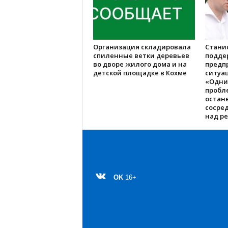
Организация складировала
Стани
спиленные ветки деревьев
подде
во дворе жилого дома и на
предп
детской площадке в Кохме
ситуац
«Одни
пробл
остане
сосре
над р
OK
16+