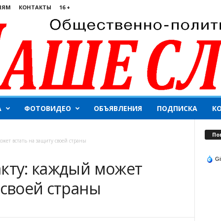
ЛЯМ
КОНТАКТЫ
16 +
А
ФОТОВИДЕО
ОБЪЯВЛЕНИЯ
ПОДПИСКА
К
По
ожет встать на защиту своей страны
Gi
акту: каждый может
 своей страны