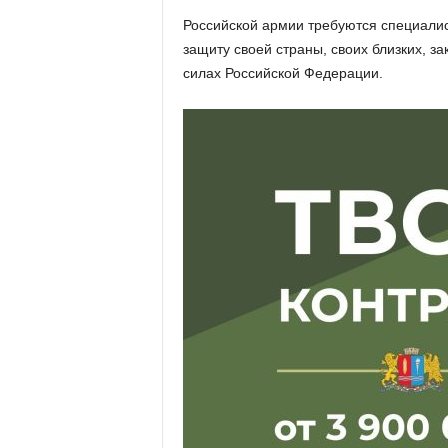
х
Российской армии требуются специалис
м
защиту своей страны, своих близких, з
а
,
силах Российской Федерации.
И
в
а
н
о
в
с
к
и
й
о
к
р
у
г
И
в