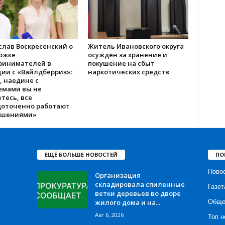
слав Воскресенский о
Житель Ивановского округа
ржке
осуждён за хранение и
ринимателей в
покушение на сбыт
ии с «Вайлдберриз»:
наркотических средств
, наедине с
емами вы не
тесь, все
доточенно работают
ешениями»
ЕЩЁ БОЛЬШЕ НОВОСТЕЙ
ПО
Ново
Организация
складировала спиленные
Газет
ветки деревьев во дворе
жилого дома и на...
Обще
Авг 6, 2026
Топ н