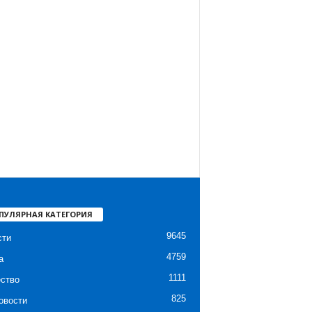
ПУЛЯРНАЯ КАТЕГОРИЯ
9645
сти
4759
а
1111
ство
825
овости