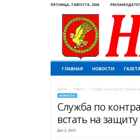
ПЯТНИЦА, 7 АВГУСТА, 2026
РЕКЛАМОДАТЕ
Н
ГЛАВНАЯ
НОВОСТИ
ГАЗЕТ
а
ш
е
Домой
Новости
Служба по контракту: каждый м
с
НОВОСТИ
л
Служба по контр
о
в
встать на защиту
о
.
К
Дек 2, 2025
о