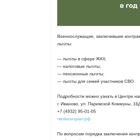
а
н
о
в
с
к
Военнослужащие, заключившие контрак
о
льготы:
й
о
— льготы в сфере ЖКХ;
б
л
— налоговые льготы;
а
— пенсионные льготы;
с
— льготы для семей участников СВО.
т
и
Подробности можно узнать в Центре н
г. Иваново, ул. Парижской Коммуны, 16
+7 (4932) 95-01-05
твойконтракт.рф
По вопросам порядка заключения контр