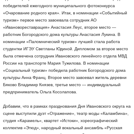
победителей ежегодного муниципального фотоконкурса
«Очарование родного края». Итак, в номинации «Событийный
туризм» первое место завоевала сотрудник АО
«Ивановореставрация» Анастасия Леус, второе место —
работник Богородского дома культуры Анастасия Лукина. В
номинации «Паломнический туризм» лучшей стала работа
студентки ИГЭУ Светланы Юдиной. Дипломом за второе место
была отмечена сотрудник Ивановского линейного отдела МВД
России на транспорте Мария Тужилова. В номинации
«Социальный туризм» победила работник Богородского дома
культуры Анна Франц. Второе место завоевал житель деревни
Бяково Владимир Князев, третье место — индивидуальный
предприниматель Ольга Косолапова.
Добавим, что в рамках празднования Дня Ивановского округа на
сцене выступили дуэт «Отражение», театр моды «Каламбина»,
студия «Карамель», квартет «Истоки», хореографический
коллектив «Этюд», народный вокальный ансамбль «Русская