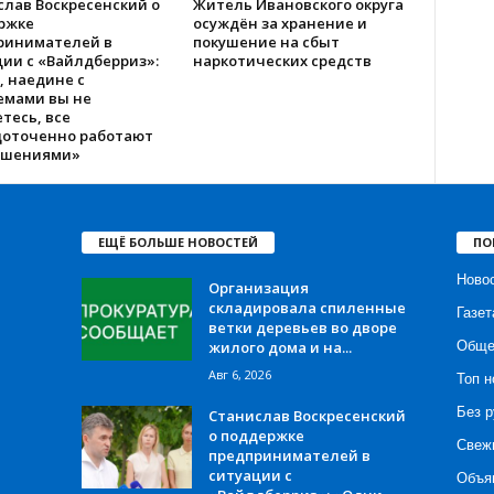
слав Воскресенский о
Житель Ивановского округа
ржке
осуждён за хранение и
ринимателей в
покушение на сбыт
ии с «Вайлдберриз»:
наркотических средств
, наедине с
емами вы не
тесь, все
доточенно работают
ешениями»
ЕЩЁ БОЛЬШЕ НОВОСТЕЙ
ПО
Ново
Организация
складировала спиленные
Газет
ветки деревьев во дворе
жилого дома и на...
Обще
Авг 6, 2026
Топ н
Без р
Станислав Воскресенский
о поддержке
Свеж
предпринимателей в
ситуации с
Объя