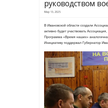
руководством во
х
м
Мар 13, 2025
а
,
И
В Ивановской области создали Ассоциа
в
активно будет участвовать Ассоциация
а
Программа «Время наших» аналогична
н
о
Инициативу поддержал Губернатор Иван
в
с
к
и
й
о
к
р
у
г
И
в