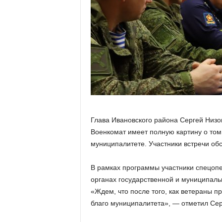
а
н
о
в
с
к
о
й
о
б
л
а
Глава Ивановского района Сергей Низо
с
Военкомат имеет полную картину о том,
т
муниципалитете. Участники встречи об
и
В рамках программы участники спецоп
органах государственной и муниципальн
«Ждем, что после того, как ветераны п
благо муниципалитета», — отметил Сер