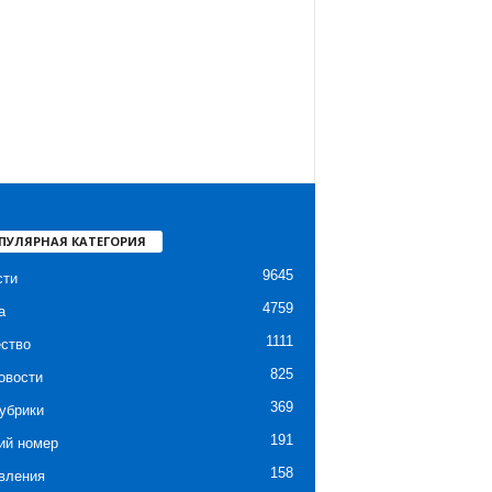
ПУЛЯРНАЯ КАТЕГОРИЯ
9645
сти
4759
а
1111
ство
825
овости
369
убрики
191
ий номер
158
вления