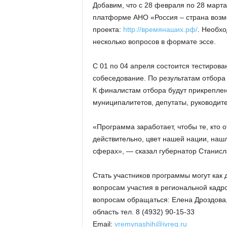
Добавим, что с 28 февраля по 28 март
платформе АНО «Россия – страна возм
проекта:
http://времянаших.рф/
. Необхо
несколько вопросов в формате эссе.
С 01 по 04 апреля состоится тестирова
собеседование. По результатам отбора
К финалистам отбора будут прикреплен
муниципалитетов, депутаты, руководит
«Программа заработает, чтобы те, кто 
действительно, цвет нашей нации, наш
сферах», — сказал губернатор Станисл
️Стать участников программы могут как
вопросам участия в региональной кад
вопросам обращаться: Елена Дроздова
область тел. 8 (4932) 90-15-33
Email:
vremynashih@ivreg.ru