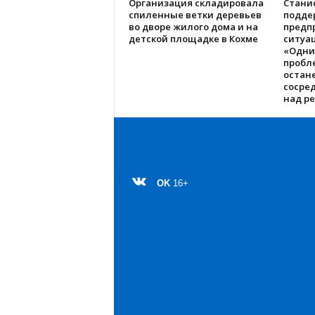
Организация складировала
Стани
спиленные ветки деревьев
подде
во дворе жилого дома и на
предп
детской площадке в Кохме
ситуац
«Одни
пробл
остане
сосре
над р
OK
16+