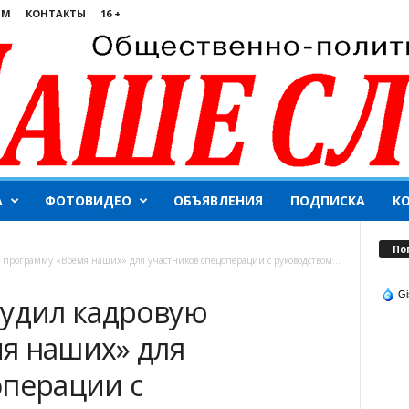
ЯМ
КОНТАКТЫ
16 +
А
ФОТОВИДЕО
ОБЪЯВЛЕНИЯ
ПОДПИСКА
К
По
 программу «Время наших» для участников спецоперации с руководством...
Gi
судил кадровую
я наших» для
операции с