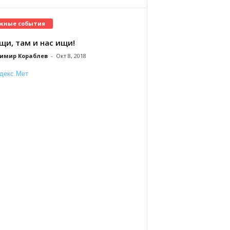
жные события
щи, там и нас ищи!
имир Кораблев
-
Окт 8, 2018