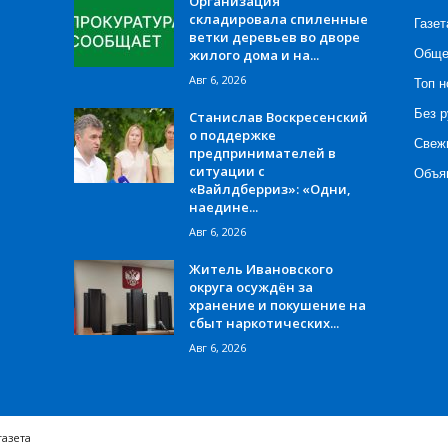
Организация
складировала спиленные
Газет
ветки деревьев во дворе
жилого дома и на...
Обще
Авг 6, 2026
Топ н
Без р
Станислав Воскресенский
о поддержке
Свеж
предпринимателей в
ситуации с
Объя
«Вайлдберриз»: «Одни,
наедине...
Авг 6, 2026
Житель Ивановского
округа осуждён за
хранение и покушение на
сбыт наркотических...
Авг 6, 2026
газета