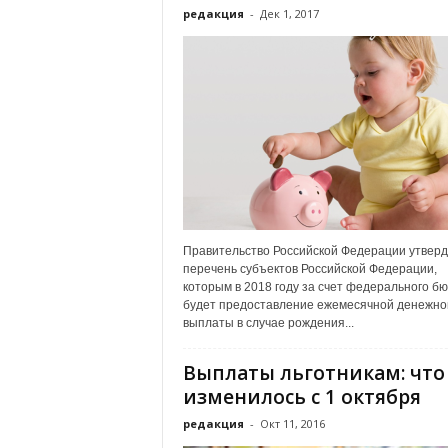
х
редакция
-
Дек 1, 2017
м
а
,
И
в
а
н
о
в
с
к
Правительство Российской Федерации утвер
и
перечень субъектов Российской Федерации,
й
которым в 2018 году за счет федерального б
о
будет предоставление ежемесячной денежно
к
выплаты в случае рождения...
р
у
Выплаты льготникам: что
г
изменилось с 1 октября
И
редакция
-
Окт 11, 2016
в