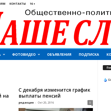
ЛЯМ
КОНТАКТЫ
16 +
А
ФОТОВИДЕО
ОБЪЯВЛЕНИЯ
ПОДПИСКА
К
По
Gi
С декабря изменится график
й на
выплаты пенсий
редакция
-
Окт 20, 2016
0