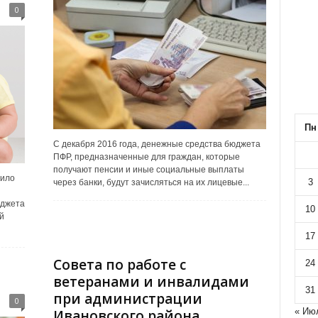
0
Пн
С декабря 2016 года, денежные средства бюджета
ПФР, предназначенные для граждан, которые
получают пенсии и иные социальные выплаты
дило
3
через банки, будут зачисляться на их лицевые...
юджета
10
й
17
Совета по работе с
24
ветеранами и инвалидами
31
при администрации
0
« Ию
Ивановского района