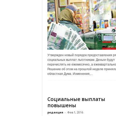
а
н
о
в
с
к
о
й
о
б
л
Утвержден новый порядок предоставления р
а
социальных выплат льготникам. Деньги будут
перечислять не ежемесячно, а ежеквартально
с
Решение об этом на прошлой неделе принял
т
областная Дума. Изменения,...
и
Социальные выплаты
повышены
редакция
-
Фев 1, 2016