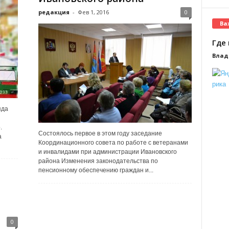
редакция
-
Фев 1, 2016
0
Ва
Где 
Влад
яда
.
Состоялось первое в этом году заседание
а
Координационного совета по работе с ветеранами
и инвалидами при администрации Ивановского
района Изменения законодательства по
пенсионному обеспечению граждан и...
0