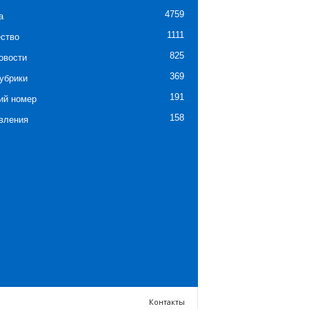
4759
а
1111
ство
825
овости
369
убрики
191
ий номер
158
вления
Контакты