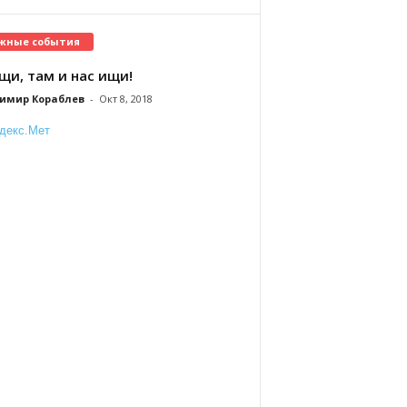
жные события
щи, там и нас ищи!
имир Кораблев
-
Окт 8, 2018