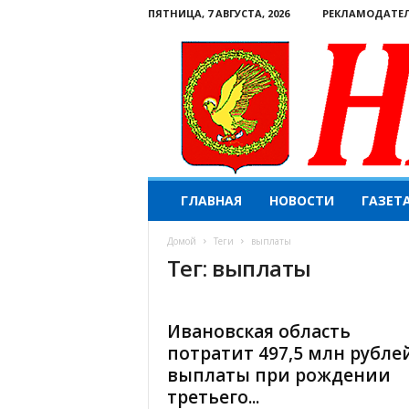
ПЯТНИЦА, 7 АВГУСТА, 2026
РЕКЛАМОДАТЕ
Н
ГЛАВНАЯ
НОВОСТИ
ГАЗЕТ
а
ш
Домой
Теги
выплаты
е
Тег: выплаты
с
л
о
в
Ивановская область
о
потратит 497,5 млн рубле
.
выплаты при рождении
К
третьего...
о