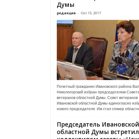
а
Думы
н
редакция
-
Окт 13, 2017
о
в
с
к
о
й
о
б
л
а
с
т
Почетный гражданин Ивановского района Ва
и
Никологорский избран председателем Совет
ветеранов областной Думы. Совет ветеранов
Ивановской областной Думы единогласно изб
нового председателя. Им стал спикер областно
Председатель Ивановско
областной Думы встретил