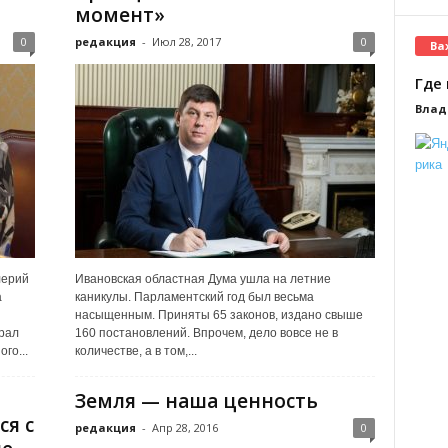
момент»
0
редакция
-
Июл 28, 2017
0
Ва
Где 
Влад
лерий
Ивановская областная Дума ушла на летние
а
каникулы. Парламентский год был весьма
насыщенным. Приняты 65 законов, издано свыше
рал
160 постановлений. Впрочем, дело вовсе не в
го...
количестве, а в том,...
й
Земля — наша ценность
ся с
редакция
-
Апр 28, 2016
0