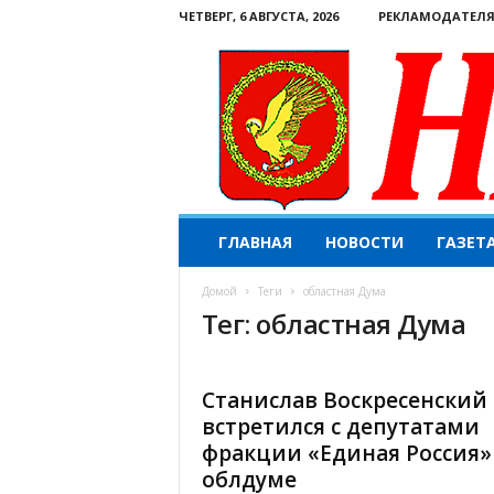
ЧЕТВЕРГ, 6 АВГУСТА, 2026
РЕКЛАМОДАТЕЛ
Н
ГЛАВНАЯ
НОВОСТИ
ГАЗЕТ
а
ш
Домой
Теги
областная Дума
е
Тег: областная Дума
с
л
о
в
Станислав Воскресенский
о
встретился с депутатами
.
фракции «Единая Россия»
К
облдуме
о