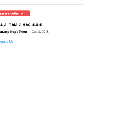
жные события
щи, там и нас ищи!
имир Кораблев
-
Окт 8, 2018