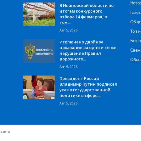
Ново
В Ивановской области по
итогам конкурсного
Газет
отбора 14 фермеров, в
том...
Обще
Авг 5, 2026
Топ н
Без р
Исключено двойное
наказание за одно и то же
Свеж
нарушение Правил
дорожного...
Объя
Авг 5, 2026
Президент России
Владимир Путин подписал
указ о государственной
политике в сфере...
Авг 5, 2026
газета