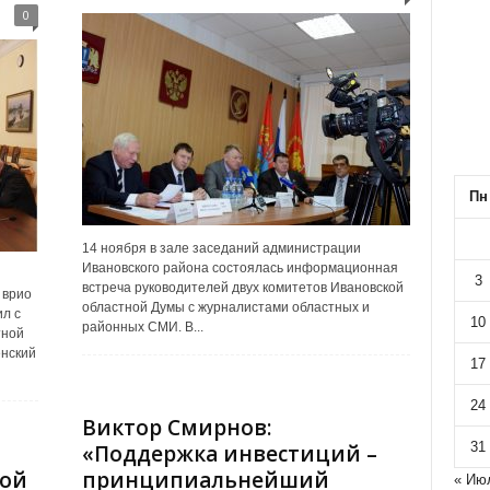
0
Пн
14 ноября в зале заседаний администрации
Ивановского района состоялась информационная
3
встреча руководителей двух комитетов Ивановской
 врио
областной Думы с журналистами областных и
л с
10
районных СМИ. В...
тной
енский
17
24
Виктор Смирнов:
31
«Поддержка инвестиций –
ной
принципиальнейший
« Ию