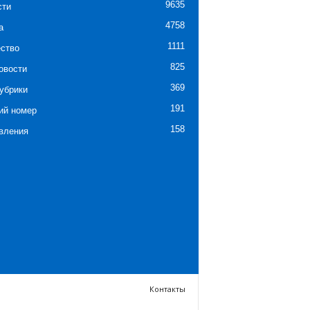
9635
сти
4758
а
1111
ство
825
овости
369
убрики
191
ий номер
158
вления
Контакты