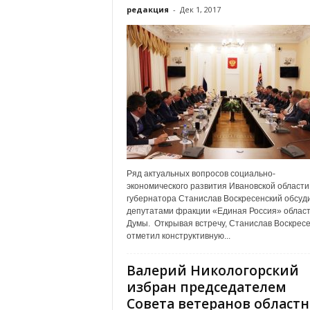
х
редакция
-
Дек 1, 2017
м
а
,
И
в
а
н
о
в
с
к
Ряд актуальных вопросов социально-
и
экономического развития Ивановской области
й
губернатора Станислав Воскресенский обсуди
о
депутатами фракции «Единая Россия» облас
к
Думы. Открывая встречу, Станислав Воскрес
отметил конструктивную...
р
у
г
Валерий Никологорский
И
избран председателем
в
Совета ветеранов област