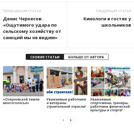
Предыдущая статья
Следующая статья
Денис Черкесов:
Кинологи в гостях у
«Ощутимого удара по
школьников
сельскому хозяйству от
санкций мы не видим»
СХОЖИЕ СТАТЬИ
БОЛЬШЕ ОТ АВТОРА
«Озерновской земли
Уважаемые работники
Уважаемые
многоголосье»
и ветераны
спортсмены, тренеры,
строительной отрасли!
работники физической
культуры и спорта!