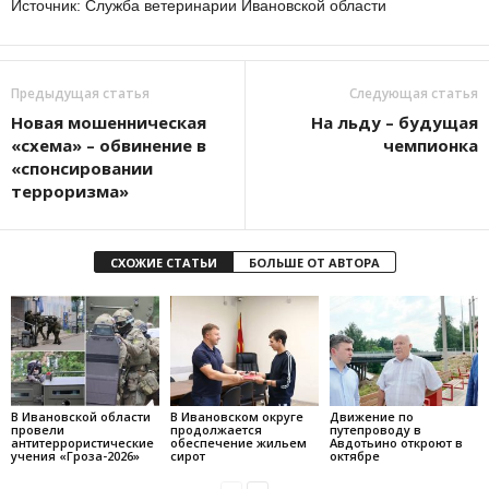
Источник: Служба ветеринарии Ивановской области
Предыдущая статья
Следующая статья
Новая мошенническая
На льду – будущая
«схема» – обвинение в
чемпионка
«спонсировании
терроризма»
СХОЖИЕ СТАТЬИ
БОЛЬШЕ ОТ АВТОРА
В Ивановской области
В Ивановском округе
Движение по
провели
продолжается
путепроводу в
антитеррористические
обеспечение жильем
Авдотьино откроют в
учения «Гроза-2026»
сирот
октябре