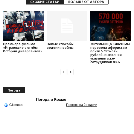
СХОЖИЕ СТАТЬИ
БОЛЬШЕ ОТ АВТОРА
Премьера фильма
Новые способы
Жительница Кинешмы
«Играющие с огнём.
ведения войны
перевела аферистам
Истории диверсантов»
почти 570 тысяч
рублей, выполняя
указания лже-
сотрудников ФСБ
Погода
Погода в Кохме
Gismeteo
Прогноз на 2 недели