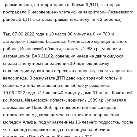
травмировано, на территории г.о. Кохма 6 ДТП, в которых
пострадало 6 несовершеннолетних, на территории Лежневского
района 2 ДТП в которых травмы тела получили 2 ребенка)
Так, 07.06.2022 года в 19 часов 30 минут на 0 км 780 м
автодороги Лежнево-Высоково, Лежневского муниципального
района, Ивановской области, водитель 1988 г.р., управляя
автомашиной ВАЗ 21102, совершил наезд на двигающуюся
справа в попутном направлении 10-летнюю девочку
велосипедистку, которая пересекала проезжую часть дороги на
велосипеде. В результате ДТП девочка с травмой головы и
ссадинами тела доставлена в лечебное учреждение.
10.06.2022 года в 17 часов 40 минут у дома 31 по ул. Кочетовой
г.о. Кохма, Ивановской области, водитель 1989 г.р., управляя
автомашиной Пежо 308, при повороте налево совершил
столкновение с двигающимся во встречном направлении
мопедом Альфа, под управлением 16-летнего подростка, после
чего, мопед совершил наезд на стоящую на обочине
автомашину Рено Сценик. В результате ДТП