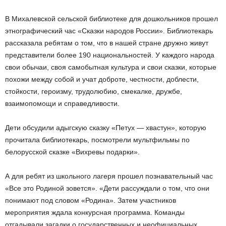
В Михалевской сельской библиотеке для дошкольников прошел
этнографический час «Сказки народов России». Библиотекарь
рассказала ребятам о том, что в нашей стране дружно живут
представители более 190 национальностей. У каждого народа
свои обычаи, своя самобытная культура и свои сказки, которые
похожи между собой и учат доброте, честности, доблести,
стойкости, героизму, трудолюбию, смекалке, дружбе,
взаимопомощи и справедливости.
Дети обсудили адыгскую сказку «Петух — хвастун», которую
прочитала библиотекарь, посмотрели мультфильмы по
белорусской сказке «Вихревы подарки».
А для ребят из школьного лагеря прошел познавательный час
«Все это Родиной зовется». «Дети рассуждали о том, что они
понимают под словом «Родина». Затем участников
мероприятия ждала конкурсная программа. Команды
отгадывали загадки о государственных и неофициальных