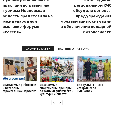
практики по развитию
региональной КЧС
туризма Ивановская
обсудили вопросы
область представила на
предупреждения
международной
чрезвычайных ситуаций
выставке-форуме
и обеспечения пожарной
«Россия»
безопасности
СХОЖИЕ СТАТЬИ
БОЛЬШЕ ОТ АВТОРА
Уважаемые работники
Уважаемые
«Их судьбы — это
и ветераны
спортсмены, тренеры,
история села
строительной отрасли!
работники физической
Буньково»
культуры и спорта!