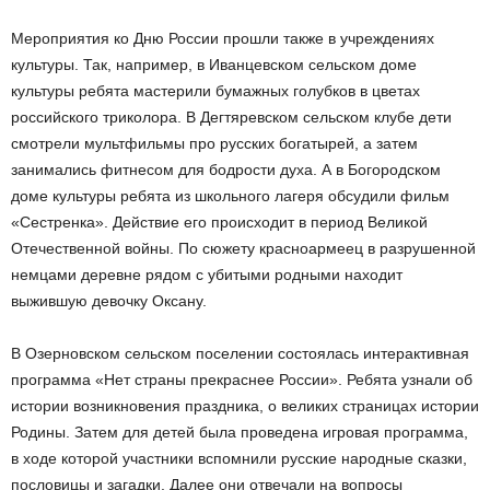
Мероприятия ко Дню России прошли также в учреждениях
культуры. Так, например, в Иванцевском сельском доме
культуры ребята мастерили бумажных голубков в цветах
российского триколора. В Дегтяревском сельском клубе дети
смотрели мультфильмы про русских богатырей, а затем
занимались фитнесом для бодрости духа. А в Богородском
доме культуры ребята из школьного лагеря обсудили фильм
«Сестренка». Действие его происходит в период Великой
Отечественной войны. По сюжету красноармеец в разрушенной
немцами деревне рядом с убитыми родными находит
выжившую девочку Оксану.
В Озерновском сельском поселении состоялась интерактивная
программа «Нет страны прекраснее России». Ребята узнали об
истории возникновения праздника, о великих страницах истории
Родины. Затем для детей была проведена игровая программа,
в ходе которой участники вспомнили русские народные сказки,
пословицы и загадки. Далее они отвечали на вопросы