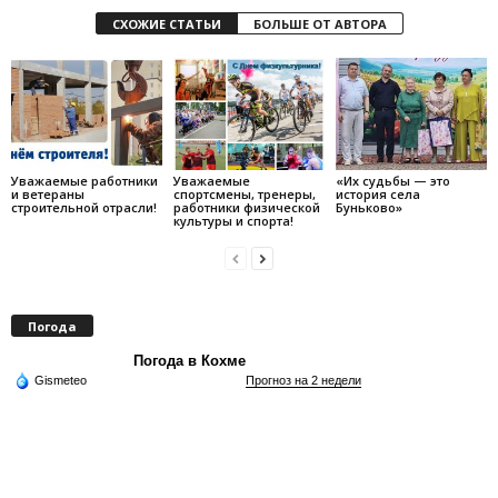
СХОЖИЕ СТАТЬИ
БОЛЬШЕ ОТ АВТОРА
Уважаемые работники
Уважаемые
«Их судьбы — это
и ветераны
спортсмены, тренеры,
история села
строительной отрасли!
работники физической
Буньково»
культуры и спорта!
Погода
Погода в Кохме
Gismeteo
Прогноз на 2 недели