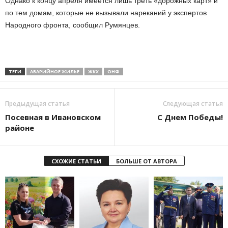
Однако к концу апреля имеется лишь треть «дорожных карт» и
по тем домам, которые не вызывали нареканий у экспертов
Народного фронта, сообщил Румянцев.
ТЕГИ
АВАРИЙНОЕ ЖИЛЬЕ
ЖКХ
ОНФ
Предыдущая статья
Следующая статья
Посевная в Ивановском
С Днем Победы!
районе
СХОЖИЕ СТАТЬИ
БОЛЬШЕ ОТ АВТОРА