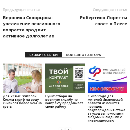
Предыдущая статья
Следующая статья
Вероника Скворцова:
Робертино Лоретти
увеличение пенсионного
споет в Плесе
возраста продлит
активное долголетие
СХОЖИЕ СТАТЬИ
БОЛЬШЕ ОТ АВТОРА
Для 22 тыс. жителей
Пункт отбора на
С 2027 года для
Кохмы тариф на воду
военную службу по
жителей Ивановской
снизился более чем на
контракту продолжает
области изменится
треть
свою работу
порядок
подтверждения стажа
за уход за пожилыми
людьми и людьми с
инвалидностью