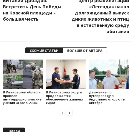
Виталий Дроздов:
Центр реабилитации
Встретить День Победы
«Легенда» начал
на Красной площади –
долгожданный выпуск
большая честь
диких животных и птиц
в естественную среду
обитания
СХОЖИЕ СТАТЬИ
БОЛЬШЕ ОТ АВТОРА
В Ивановской области
В Ивановском округе
Движение по
провели
продолжается
путепроводу в
антитеррористические
обеспечение жильем
Авдотьино откроют в
учения «Гроза-2026»
сирот
октябре
Погода