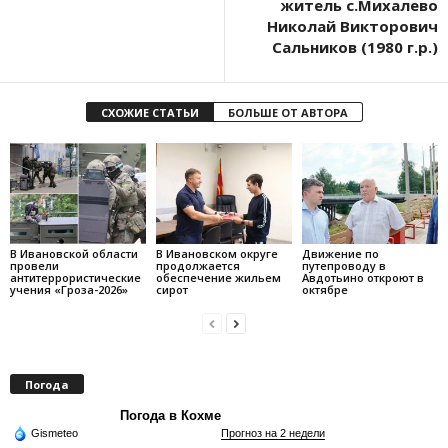
житель с.Михалево
Николай Викторович
Сальников (1980 г.р.)
СХОЖИЕ СТАТЬИ
БОЛЬШЕ ОТ АВТОРА
В Ивановской области
В Ивановском округе
Движение по
провели
продолжается
путепроводу в
антитеррористические
обеспечение жильем
Авдотьино откроют в
учения «Гроза-2026»
сирот
октябре
Погода
Погода в Кохме
Gismeteo
Прогноз на 2 недели