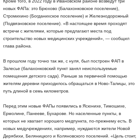
Кроме того, в 2022 году в Ивановском районе возведут три
новых ФАПа: это Брюхово (Балахонковское поселение),
Стромихино (Богданихское поселение) и Железнодорожный
(Подвязновское поселение). «В настоящее время проходят
встречи с жителями, которые предлагают места под
строительство новых медицинских учреждений», — сообщил
глава района.
В прошлом году точно так же, с нуля, был построен ФАП в
Залесье (балахонковский пункт занял неиспользуемые
помещения детского сада). Раньше за первичной помощью
жителям деревни приходилось обращаться в Ново-Талицы, это
путь длиной в семь километров.
Перед этим новые ФАПы появились в Ясюнихе, Тимошихе,
Ермолине, Панееве, Бухарове. Но населенные пункты, в
которых не хватает хорошего медпункта, по-прежнему есть. В
новых медучреждениях, например, нуждаются жители Новой
Дерябихи, Беляницкого и Коляновского поселений. «Цель стоит,