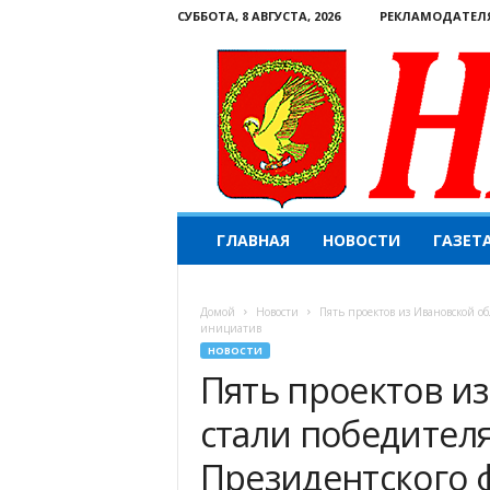
СУББОТА, 8 АВГУСТА, 2026
РЕКЛАМОДАТЕЛ
Н
ГЛАВНАЯ
НОВОСТИ
ГАЗЕТ
а
ш
е
Домой
Новости
Пять проектов из Ивановской о
с
инициатив
л
НОВОСТИ
о
Пять проектов из
в
о
стали победител
.
К
Президентского 
о