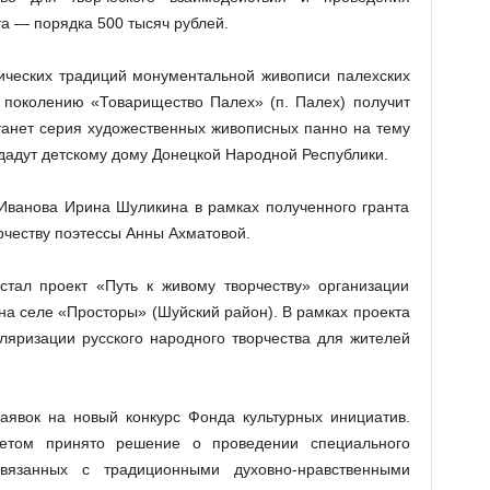
та — порядка 500 тысяч рублей.
ических традиций монументальной живописи палехских
 поколению «Товарищество Палех» (п. Палех) получит
станет серия художественных живописных панно на тему
едадут детскому дому Донецкой Народной Республики.
Иванова Ирина Шуликина в рамках полученного гранта
рчеству поэтессы Анны Ахматовой.
тал проект «Путь к живому творчеству» организации
 на селе «Просторы» (Шуйский район). В рамках проекта
ляризации русского народного творчества для жителей
аявок на новый конкурс Фонда культурных инициатив.
тетом принято решение о проведении специального
связанных с традиционными духовно-нравственными