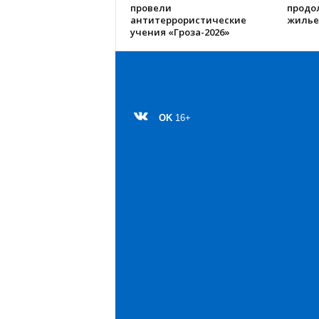
провели
продо
антитеррористические
жилье
учения «Гроза-2026»
OK
16+