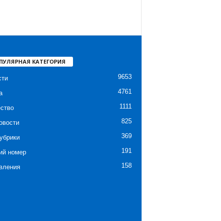
ПУЛЯРНАЯ КАТЕГОРИЯ
9653
сти
4761
а
1111
ство
825
овости
369
убрики
191
ий номер
158
вления