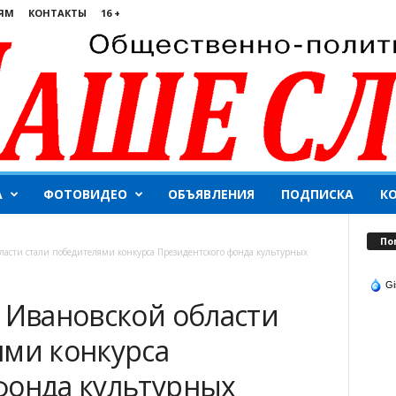
ЯМ
КОНТАКТЫ
16 +
А
ФОТОВИДЕО
ОБЪЯВЛЕНИЯ
ПОДПИСКА
К
По
бласти стали победителями конкурса Президентского фонда культурных
Gi
 Ивановской области
ями конкурса
фонда культурных