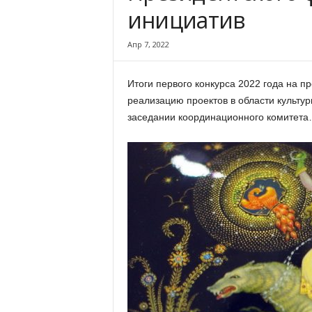
х
инициатив
м
а
Апр 7, 2022
,
И
в
Итоги первого конкурса 2022 года на п
а
реализацию проектов в области культур
н
заседании координационного комитет
о
в
с
к
и
й
о
к
р
у
г
И
в