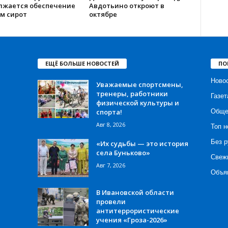
лжается обеспечение
Авдотьино откроют в
м сирот
октябре
ЕЩЁ БОЛЬШЕ НОВОСТЕЙ
ПО
Ново
Уважаемые спортсмены,
тренеры, работники
Газет
физической культуры и
спорта!
Обще
Авг 8, 2026
Топ н
Без р
«Их судьбы — это история
села Буньково»
Свеж
Авг 7, 2026
Объя
В Ивановской области
провели
антитеррористические
учения «Гроза-2026»