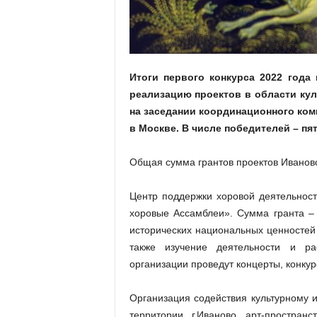
а
н
о
в
с
к
Итоги первого конкурса 2022 года
о
реализацию проектов в области кул
й
на заседании координационного ком
о
в Москве. В числе победителей – пя
б
л
Общая сумма грантов проектов Ивановс
а
с
т
Центр поддержки хоровой деятельности
и
хоровые Ассамблеи». Сумма гранта –
исторических национальных ценностей
также изучение деятельности и ра
организации проведут концерты, конкур
Организация содействия культурному и
территории г.Иваново арт-простран