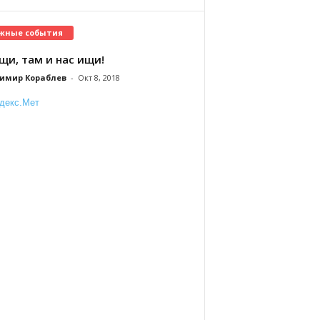
жные события
щи, там и нас ищи!
имир Кораблев
-
Окт 8, 2018