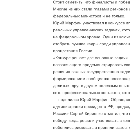
Стоит отметить, что финалисты и побе
Многие из них стали главами регионов 
федеральных министров и не только.
Юрий Марфин участвовал в конкурсе в
реальных управленческих задачах, кот
на федеральном уровне. Один из ключ
отобрать лучшие кадры среди управлен
процветания России.
«Конкурс решает две основные задачи. 
позволяющего продемонстрировать сво
решения важных государственных задач
формированием сообщества пассионари
делиться друг с другом полезным опыто
сеть профессиональных контактов, кото
— поделился Юрий Марфин. Обращаясь
администрации президента РФ, предсе
России» Сергей Кириенко отметил, чт
победу, когда решили участвовать в ко
побоялись рисковать и приняли вызов. 