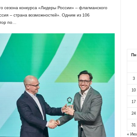
о сезона конкурса «Лидеры России» – флагманского
сия – страна возможностей». Одним из 106
ктор по…
Пн
3
10
17
24
31
« Ию