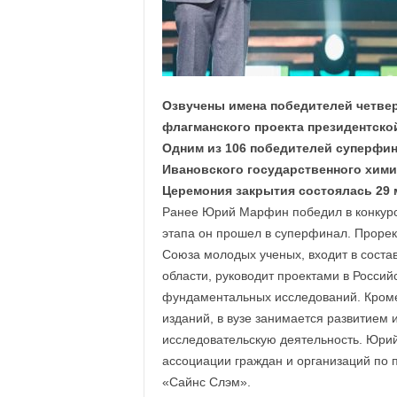
а
н
о
в
с
к
Озвучены имена победителей четвер
о
флагманского проекта президентско
й
Одним из 106 победителей суперфин
о
б
Ивановского государственного хими
л
Церемония закрытия состоялась 29 
а
Ранее Юрий Марфин победил в конкурсе
с
этапа он прошел в суперфинал. Прорек
т
Союза молодых ученых, входит в соста
и
области, руководит проектами в Росси
фундаментальных исследований. Кроме 
изданий, в вузе занимается развитием и
исследовательскую деятельность. Юри
ассоциации граждан и организаций по 
«Сайнс Слэм».