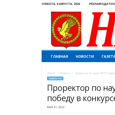
СУББОТА, 8 АВГУСТА, 2026
РЕКЛАМОДАТЕЛ
Н
ГЛАВНАЯ
НОВОСТИ
ГАЗЕТ
а
ш
е
Домой
Новости
Проректор по науке ИГХТУ одер
с
НОВОСТИ
л
Проректор по на
о
в
победу в конкур
о
.
К
Май 31, 2022
о