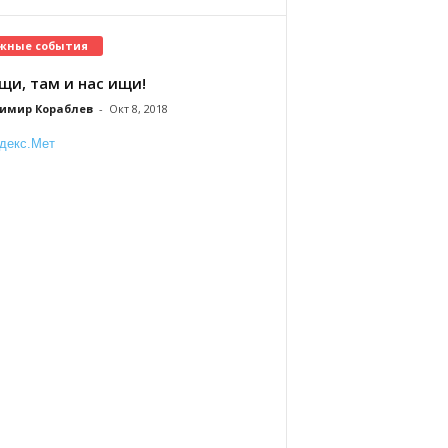
жные события
щи, там и нас ищи!
имир Кораблев
-
Окт 8, 2018