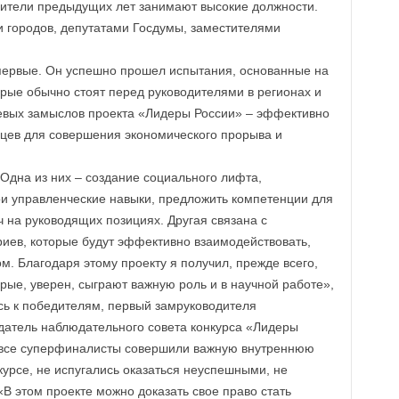
дители предыдущих лет занимают высокие должности.
и городов, депутатами Госдумы, заместителями
первые. Он успешно прошел испытания, основанные на
орые обычно стоят перед руководителями в регионах и
евых замыслов проекта «Лидеры России» – эффективно
цев для совершения экономического прорыва и
Одна из них – создание социального лифта,
и управленческие навыки, предложить компетенции для
 на руководящих позициях. Другая связана с
ев, которые будут эффективно взаимодействовать,
м. Благодаря этому проекту я получил, прежде всего,
рые, уверен, сыграют важную роль и в научной работе»,
 к победителям, первый замруководителя
датель наблюдательного совета конкурса «Лидеры
о все суперфиналисты совершили важную внутреннюю
нкурсе, не испугались оказаться неуспешными, не
«В этом проекте можно доказать свое право стать