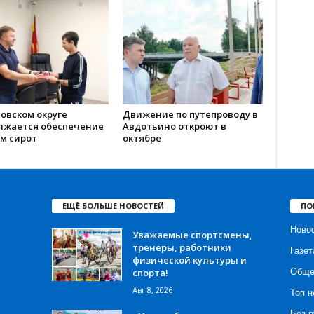
овском округе
Движение по путепроводу в
лжается обеспечение
Авдотьино откроют в
м сирот
октябре
ЕЩЁ БОЛЬШЕ НОВОСТЕЙ
ПО
Ново
Уважаемые спортсмены,
тренеры, работники
Газет
физической культуры и
спорта!
Обще
Авг 8, 2026
Топ н
Без р