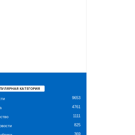
ПУЛЯРНАЯ КАТЕГОРИЯ
9653
сти
4761
а
1111
ство
825
овости
369
убрики