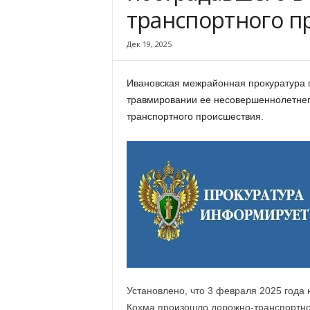
х
транспортного п
м
а
Дек 19, 2025
,
И
в
Ивановская межрайонная прокуратура 
а
травмировании ее несовершеннолетнего
н
транспортного происшествия.
о
в
с
к
и
й
о
к
р
у
г
И
Установлено, что 3 февраля 2025 года н
в
Кохма произошло дорожно-транспортно