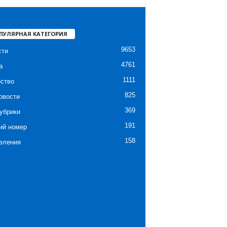
ПУЛЯРНАЯ КАТЕГОРИЯ
9653
сти
4761
а
1111
ство
825
овости
369
убрики
191
ий номер
158
вления