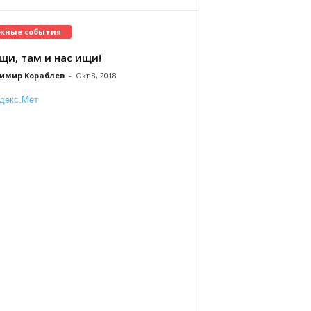
жные события
щи, там и нас ищи!
имир Кораблев
-
Окт 8, 2018