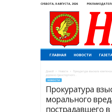
СУББОТА, 8 АВГУСТА, 2026
РЕКЛАМОДАТЕЛ
Н
ГЛАВНАЯ
НОВОСТИ
ГАЗЕТ
а
ш
е
Домой
Новости
Прокуратура взыскала компенса
с
дорожно-транспортного...
л
НОВОСТИ
о
Прокуратура взы
в
о
морального вреда
.
К
пострадавшего в
о