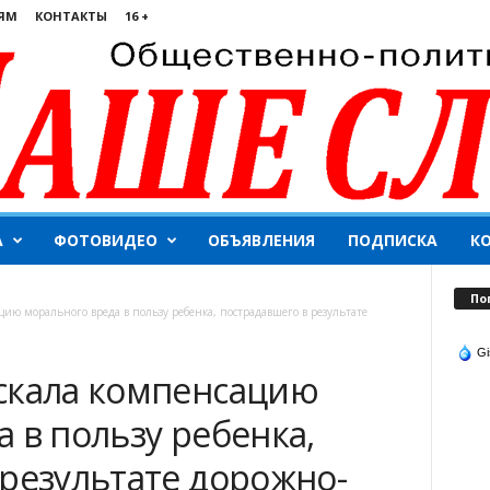
ЯМ
КОНТАКТЫ
16 +
А
ФОТОВИДЕО
ОБЪЯВЛЕНИЯ
ПОДПИСКА
К
По
цию морального вреда в пользу ребенка, пострадавшего в результате
Gi
скала компенсацию
 в пользу ребенка,
 результате дорожно-