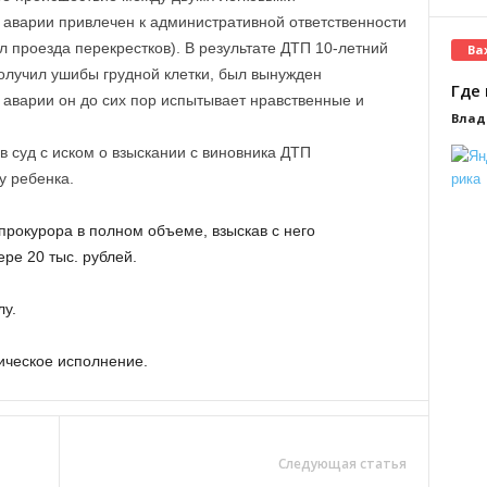
к аварии привлечен к административной ответственности
л проезда перекрестков). В результате ДТП 10-летний
Ва
олучил ушибы грудной клетки, был вынужден
Где 
 аварии он до сих пор испытывает нравственные и
Влад
в суд с иском о взыскании с виновника ДТП
у ребенка.
прокурора в полном объеме, взыскав с него
ре 20 тыс. рублей.
лу.
ическое исполнение.
Следующая статья