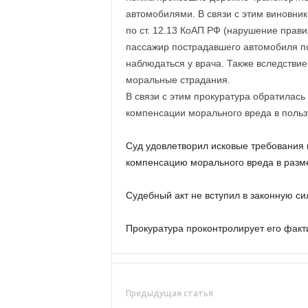
а
автомобилями. В связи с этим виновни
н
о
по ст. 12.13 КоАП РФ (нарушение прави
в
пассажир пострадавшего автомобиля п
с
наблюдаться у врача. Также вследствие
к
моральные страдания.
о
В связи с этим прокуратура обратилась 
й
компенсации морального вреда в польз
о
б
л
Суд удовлетворил исковые требования 
а
компенсацию морального вреда в разме
с
т
Судебный акт не вступил в законную си
и
Прокуратура проконтролирует его факт
Предыдущая статья