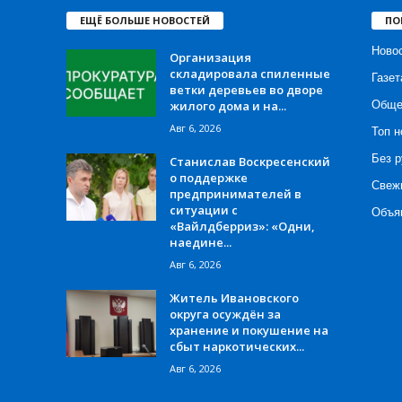
ЕЩЁ БОЛЬШЕ НОВОСТЕЙ
ПО
Ново
Организация
складировала спиленные
Газет
ветки деревьев во дворе
жилого дома и на...
Обще
Авг 6, 2026
Топ н
Без р
Станислав Воскресенский
о поддержке
Свеж
предпринимателей в
ситуации с
Объя
«Вайлдберриз»: «Одни,
наедине...
Авг 6, 2026
Житель Ивановского
округа осуждён за
хранение и покушение на
сбыт наркотических...
Авг 6, 2026