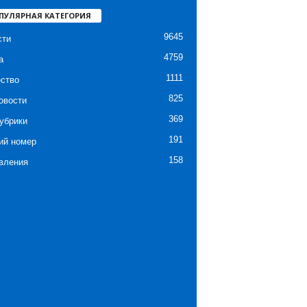
ПУЛЯРНАЯ КАТЕГОРИЯ
9645
сти
4759
а
1111
ство
825
овости
369
убрики
191
ий номер
158
вления