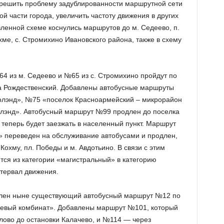
 решить проблему задублированности маршрутной сети
ой части города, увеличить частоту движения в других
ленной схеме коснулись маршрутов до м. Седеево, п.
ме, с. Стромихино Ивановского района, также в схему
 из м. Седеево и №65 из с. Стромихино пройдут по
на Рождественский. Добавлены автобусные маршруты
лэнд», №75 «поселок Красноармейский – микрорайон
олэнд». Автобусный маршрут №99 продлен до поселка
теперь будет заезжать в населенный пункт. Маршрут
ы» переведен на обслуживание автобусами и продлен,
охму, пл. Победы и м. Авдотьино. В связи с этим
ся из категории «магистральный» в категорию
нтервал движения.
влен ныне существующий автобусный маршрут №12 по
евый комбинат». Добавлены маршрут №101, который
лово до остановки Калачево, и №114 — через