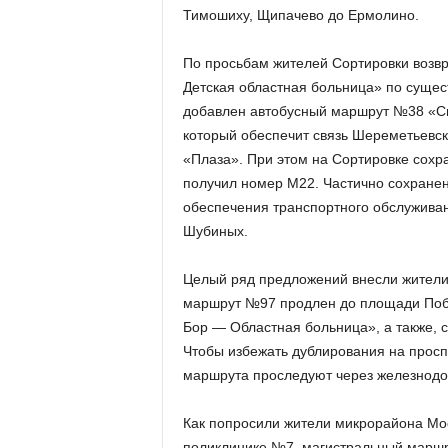
Тимошиху, Щипачево до Ермолино.
По просьбам жителей Сортировки воз
Детская областная больница» по суще
добавлен автобусный маршрут №38 «Св
который обеспечит связь Шереметьевск
«Плаза». При этом на Сортировке сохр
получил номер М22. Частично сохран
обеспечения транспортного обслужива
Шубиных.
Целый ряд предложений внесли жители
маршрут №97 продлен до площади По
Бор — Областная больница», а также, 
Чтобы избежать дублирования на просп
маршрута проследуют через железнодо
Как попросили жители микрорайона Мос
поликлинике №7, магистральный маршру