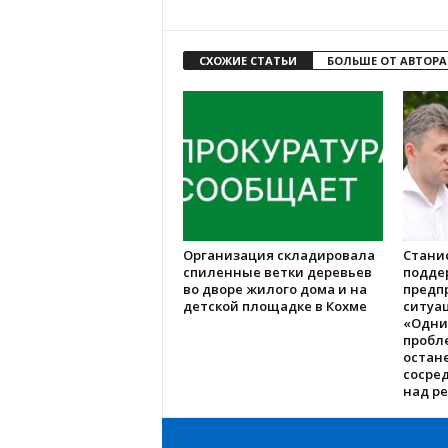
СХОЖИЕ СТАТЬИ
БОЛЬШЕ ОТ АВТОРА
Организация складировала
Стани
спиленные ветки деревьев
подде
во дворе жилого дома и на
предп
детской площадке в Кохме
ситуац
«Одни
пробл
остане
сосре
над р