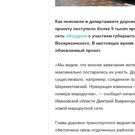
а
н
о
в
Как пояснили в департаменте дорожн
с
проекту поступило более 5 тысяч п
к
сеть
обсудили
с участием губернат
о
Воскресенского. В настоящее время
й
обновленный проект.
о
б
л
«Мы видим, что многие замечания жите
а
максимально постарались их учесть. Д
с
существовало, например, соединили т
т
Шереметевский. Нумерация изменена ч
и
номера маршрутов», — сообщил началь
Ивановской области Дмитрий Вавринчук.
новой маршрутной сети.
Глава дорожно-транспортного ведомств
обеспечена связь отдаленных районов 