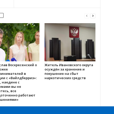
слав Воскресенский о
Житель Ивановского округа
ржке
осуждён за хранение и
ринимателей в
покушение на сбыт
ии с «Вайлдберриз»:
наркотических средств
, наедине с
емами вы не
тесь, все
доточенно работают
ешениями»