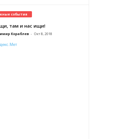
жные события
щи, там и нас ищи!
имир Кораблев
-
Окт 8, 2018