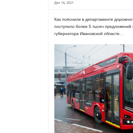
х
Дек 16, 2021
м
а
Как пояснили в департаменте дорожного
,
поступило более 5 тысяч предложений 
И
в
губернатора Ивановской области…
а
н
о
в
с
к
и
й
о
к
р
у
г
И
в