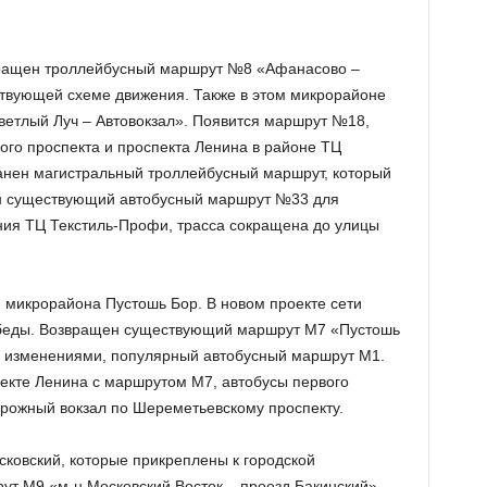
вращен троллейбусный маршрут №8 «Афанасово –
ствующей схеме движения. Также в этом микрорайоне
етлый Луч – Автовокзал». Появится маршрут №18,
ого проспекта и проспекта Ленина в районе ТЦ
анен магистральный троллейбусный маршрут, который
ен существующий автобусный маршрут №33 для
ния ТЦ Текстиль-Профи, трасса сокращена до улицы
 микрорайона Пустошь Бор. В новом проекте сети
беды. Возвращен существующий маршрут М7 «Пустошь
с изменениями, популярный автобусный маршрут М1.
екте Ленина с маршрутом М7, автобусы первого
рожный вокзал по Шереметьевскому проспекту.
ковский, которые прикреплены к городской
т М9 «м-н Московский Восток – проезд Бакинский»