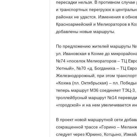
пересадки нельзя. В противном случае
и транспортных перегрузок в центральн
районах не удастся. Изменения в обнов
Красноармейский и Мелиораторов в Кох
добавлены новые маршруты.
По предложению жителей маршруты №64
ул. Ивановская в Кохме до микрорайо
№74 «поселок Мелиораторов – ТЦ Евро
Уютный», №70 «д. Богданиха – ТЦ Евр
Железнодорожный, при этом транспорт 
«Кохма (пл. Октябрьская) – пл. Побед
теперь маршрут М36 соединяет ТЭЦ-3, К
троллейбусный маршрут №14 переводит
«городской» и на нем увеличивается и
В проект новой маршрутной сети доба
сокращенной трассе «Горино – Меланж
следует через Юркино, Котцыно, Измай