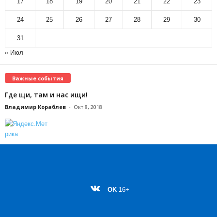
17
18
19
20
21
22
23
24
25
26
27
28
29
30
31
« Июл
Важные события
Где щи, там и нас ищи!
Владимир Кораблев
-
Окт 8, 2018
OK
16+