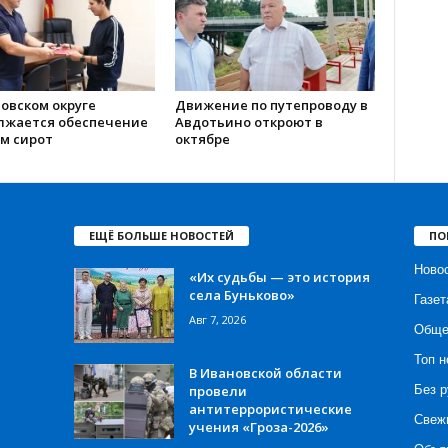
овском округе
Движение по путепроводу в
лжается обеспечение
Авдотьино откроют в
м сирот
октябре
ЕЩЁ БОЛЬШЕ НОВОСТЕЙ
ПО
Ново
«Их судьбы — это история
села Буньково»
Газет
Авг 7, 2026
Обще
Топ н
В Ивановской области
провели
Без р
антитеррористические
Свеж
учения «Гроза-2026»