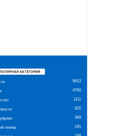
ПУЛЯРНАЯ КАТЕГОРИЯ
9653
сти
4760
а
1111
ство
825
овости
369
убрики
191
ий номер
158