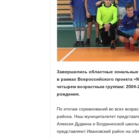
а
н
о
в
с
к
о
й
о
б
л
Завершились областные зональные 
а
с
в рамках Всероссийского проекта «
т
четырем возрастным группам: 2004-20
и
рождения.
По итогам соревнований во всех возра
района. Наш муниципалитет представл
Алексея Дудкина и Богданихской школы
представляют Ивановский район на об