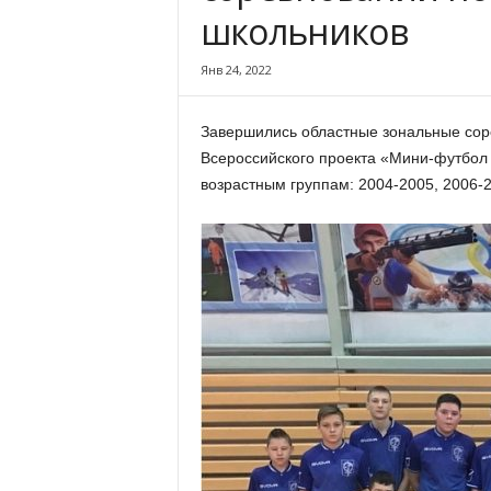
х
школьников
м
а
Янв 24, 2022
,
И
в
Завершились областные зональные сор
а
Всероссийского проекта «Мини-футбол
н
возрастным группам: 2004-2005, 2006-
о
в
с
к
и
й
о
к
р
у
г
И
в