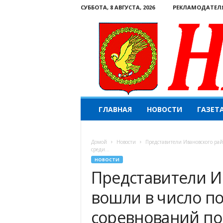
СУББОТА, 8 АВГУСТА, 2026
РЕКЛАМОДАТЕЛ
Н
ГЛАВНАЯ
НОВОСТИ
ГАЗЕТ
а
ш
е
Домой
Новости
Представители Ивановского ра
с
среди...
л
НОВОСТИ
о
Представители И
в
о
вошли в число п
.
К
соревнований по
о