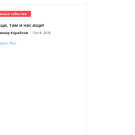
жные события
щи, там и нас ищи!
имир Кораблев
-
Окт 8, 2018