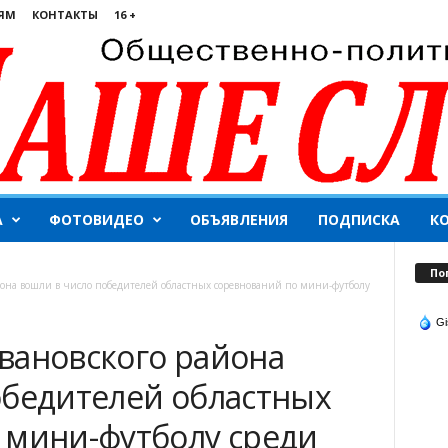
ЯМ
КОНТАКТЫ
16 +
А
ФОТОВИДЕО
ОБЪЯВЛЕНИЯ
ПОДПИСКА
К
По
йона вошли в число победителей областных соревнований по мини-футболу
Gi
вановского района
обедителей областных
 мини-футболу среди